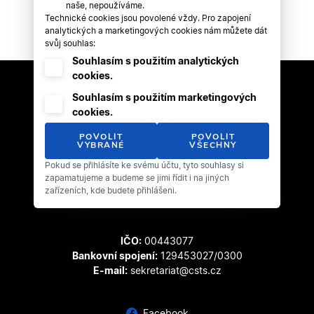
naše, nepoužíváme.
Technické cookies jsou povolené vždy. Pro zapojení
analytických a marketingových cookies nám můžete dát
svůj souhlas:
Souhlasím s použitím analytických
cookies.
Souhlasím s použitím marketingových
cookies.
POVOLIT
POVOLIT
VYBRANÉ
VŠECHNY
Pokud se přihlásíte ke svému účtu, tyto souhlasy si
Český svaz tanečního sportu
zapamatujeme a budeme se jimi řídit i na jiných
Zátopkova 100/2
zařízeních, kde budete přihlášeni.
169 00 Praha 6 - Břevnov
IČO:
00443077
Bankovní spojení:
129453027/0300
E-mail:
sekretariat@csts.cz
Facebook