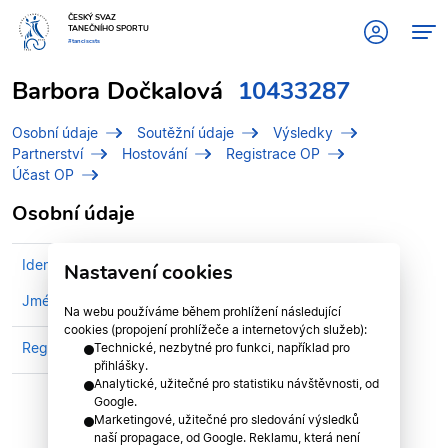
ČESKÝ SVAZ
TANEČNÍHO SPORTU
#tanciscsts
Barbora Dočkalová
10433287
Osobní údaje
Soutěžní údaje
Výsledky
Partnerství
Hostování
Registrace OP
Účast OP
Osobní údaje
Identifikační číslo (IDT)
10433287
Nastavení cookies
Jméno
Dočkalová, Barbora
Na webu používáme během prohlížení následující
cookies (propojení prohlížeče a internetových služeb):
Registrován v divizi
Jihomoravská divize
Technické, nezbytné pro funkci, například pro
přihlášky.
Analytické, užitečné pro statistiku návštěvnosti, od
Google.
Marketingové, užitečné pro sledování výsledků
naší propagace, od Google. Reklamu, která není