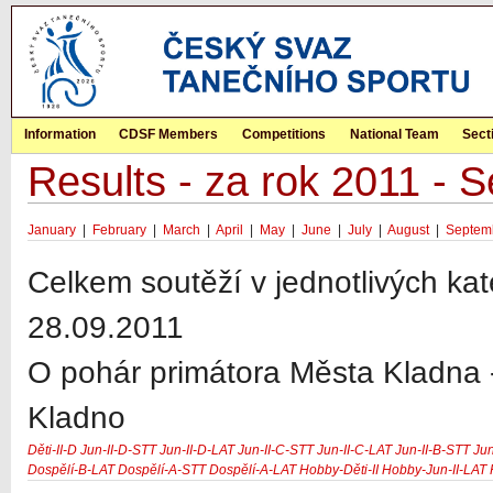
Information
CDSF Members
Competitions
National Team
Sect
Results - za rok 2011 - 
January
|
February
|
March
|
April
|
May
|
June
|
July
|
August
|
Septem
Celkem soutěží v jednotlivých kat
28.09.2011
O pohár primátora Města Kladna -
Kladno
Děti-II-D
Jun-II-D-STT
Jun-II-D-LAT
Jun-II-C-STT
Jun-II-C-LAT
Jun-II-B-STT
Jun
Dospělí-B-LAT
Dospělí-A-STT
Dospělí-A-LAT
Hobby-Děti-II
Hobby-Jun-II-LAT