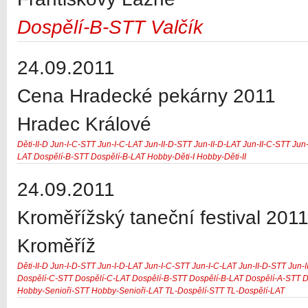
Dospělí-B-STT
Valčík
24.09.2011
Cena Hradecké pekárny 2011
Hradec Králové
Děti-II-D
Jun-I-C-STT
Jun-I-C-LAT
Jun-II-D-STT
Jun-II-D-LAT
Jun-II-C-STT
Jun-
LAT
Dospělí-B-STT
Dospělí-B-LAT
Hobby-Děti-I
Hobby-Děti-II
24.09.2011
Kroměřížský taneční festival 201
Kroměříž
Děti-II-D
Jun-I-D-STT
Jun-I-D-LAT
Jun-I-C-STT
Jun-I-C-LAT
Jun-II-D-STT
Jun-I
Dospělí-C-STT
Dospělí-C-LAT
Dospělí-B-STT
Dospělí-B-LAT
Dospělí-A-STT
D
Hobby-Senioři-STT
Hobby-Senioři-LAT
TL-Dospělí-STT
TL-Dospělí-LAT