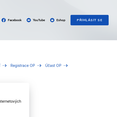
Facebook
YouTube
Eshop
PŘIHLÁSIT SE
í
Registrace OP
Účast OP
nternetových