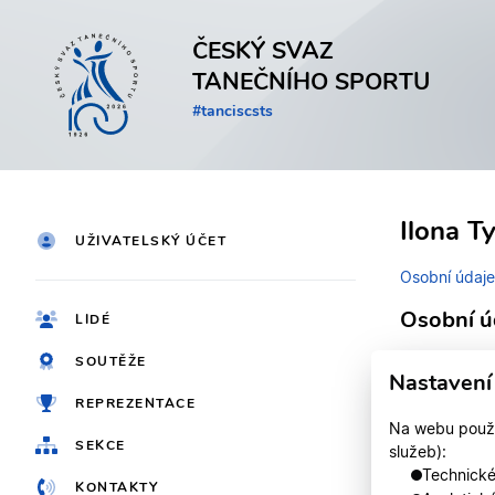
ČESKÝ SVAZ
TANEČNÍHO SPORTU
#tanciscsts
Ilona T
UŽIVATELSKÝ ÚČET
Osobní údaje
Osobní ú
LIDÉ
SOUTĚŽE
Identifikačn
Nastavení
REPREZENTACE
Jméno
Na webu použív
SEKCE
služeb):
Registrován
Technické,
KONTAKTY