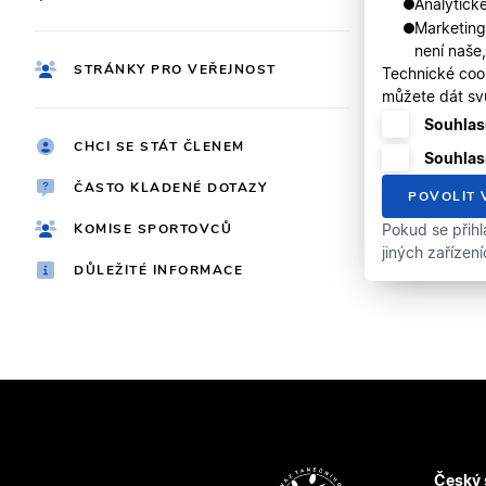
Analytické
Marketing
není naše
STRÁNKY PRO VEŘEJNOST
Technické coo
můžete dát svů
Souhlasí
CHCI SE STÁT ČLENEM
Souhlas
ČASTO KLADENÉ DOTAZY
POVOLIT 
KOMISE SPORTOVCŮ
Pokud se přihl
jiných zařízen
DŮLEŽITÉ INFORMACE
Český 