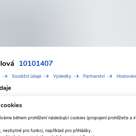
ylová
10101407
Soutěžní údaje
Výsledky
Partnerství
Hostován
daje
í číslo (IDT)
10101407
 cookies
Tylová, Ilona
áme během prohlížení následující cookies (propojení prohlížeče a i
 v klubu
TK KOŠKOVI Liberec
 nezbytné pro funkci, například pro přihlášky.