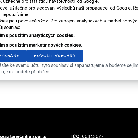
, užitečné pro statistiku návštěvnosti, od Google.
ové, užitečné pro sledování výsledků naší propagace, od Google. Re
, nepoužíváme.
kies jsou povolené vždy. Pro zapojení analytických a marketingový
j souhlas:
m s použitím analytických cookies.
ím s použitím marketingových cookies.
VYBRANÉ
POVOLIT VŠECHNY
ásíte ke svému účtu, tyto souhlasy si zapamatujeme a budeme se jimi 
ích, kde budete přihlášeni.
svaz tanečního sportu
IČO:
00443077