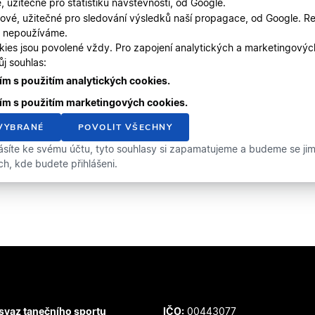
, užitečné pro statistiku návštěvnosti, od Google.
ové, užitečné pro sledování výsledků naší propagace, od Google. Re
, nepoužíváme.
kies jsou povolené vždy. Pro zapojení analytických a marketingový
j souhlas:
m s použitím analytických cookies.
ím s použitím marketingových cookies.
VYBRANÉ
POVOLIT VŠECHNY
ásíte ke svému účtu, tyto souhlasy si zapamatujeme a budeme se jimi 
ích, kde budete přihlášeni.
svaz tanečního sportu
IČO:
00443077