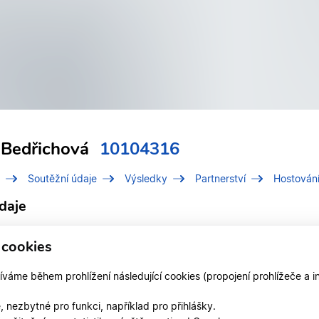
 Bedřichová
10104316
Soutěžní údaje
Výsledky
Partnerství
Hostován
daje
í číslo (IDT)
10104316
 cookies
Bedřichová, Monika
áme během prohlížení následující cookies (propojení prohlížeče a i
 v divizi
Středočeská divize
 nezbytné pro funkci, například pro přihlášky.