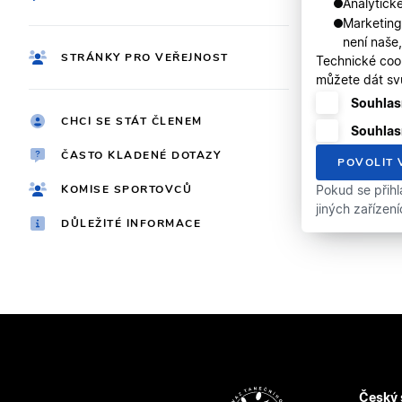
Analytické
Marketing
není naše
STRÁNKY PRO VEŘEJNOST
Technické coo
můžete dát svů
Souhlasí
CHCI SE STÁT ČLENEM
Souhlas
ČASTO KLADENÉ DOTAZY
POVOLIT 
KOMISE SPORTOVCŮ
Pokud se přihl
jiných zařízen
DŮLEŽITÉ INFORMACE
Český 