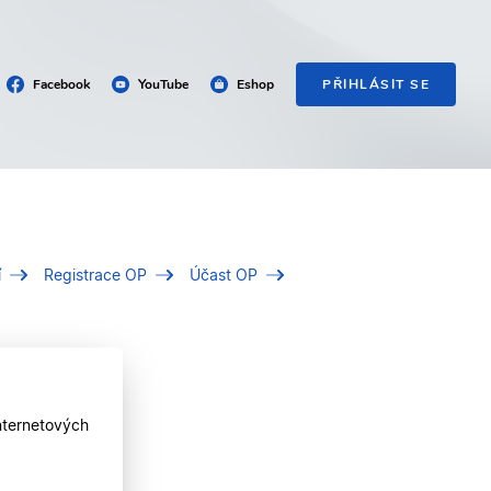
Facebook
YouTube
Eshop
PŘIHLÁSIT SE
í
Registrace OP
Účast OP
nternetových