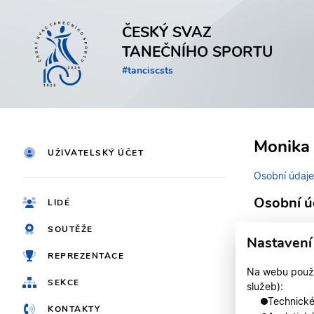
ČESKÝ SVAZ
TANEČNÍHO SPORTU
#tanciscsts
Monika
UŽIVATELSKÝ ÚČET
Osobní údaje
Osobní ú
LIDÉ
SOUTĚŽE
Identifikačn
Nastavení
REPREZENTACE
Jméno
Na webu použív
SEKCE
služeb):
Registrován
Technické,
KONTAKTY