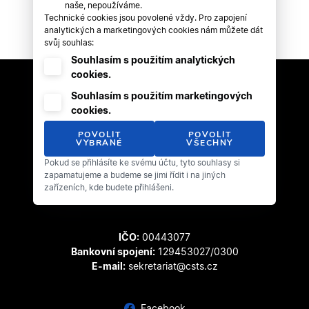
naše, nepoužíváme.
Technické cookies jsou povolené vždy. Pro zapojení
analytických a marketingových cookies nám můžete dát
svůj souhlas:
Souhlasím s použitím analytických
cookies.
Souhlasím s použitím marketingových
cookies.
POVOLIT
POVOLIT
VYBRANÉ
VŠECHNY
Pokud se přihlásíte ke svému účtu, tyto souhlasy si
Český svaz tanečního sportu
zapamatujeme a budeme se jimi řídit i na jiných
Zátopkova 100/2
zařízeních, kde budete přihlášeni.
169 00 Praha 6 - Břevnov
IČO:
00443077
Bankovní spojení:
129453027/0300
E-mail:
sekretariat@csts.cz
Facebook