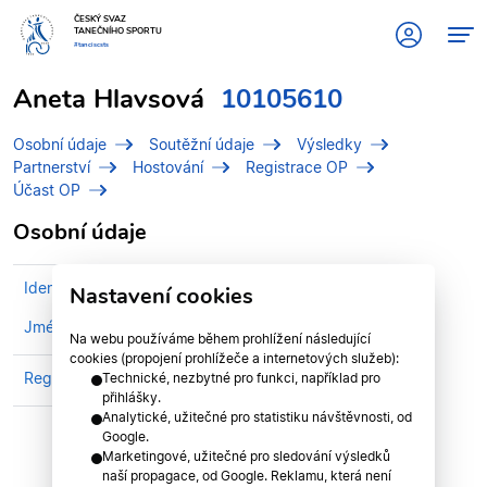
ČESKÝ SVAZ
TANEČNÍHO SPORTU
#tanciscsts
Aneta Hlavsová
10105610
Osobní údaje
Soutěžní údaje
Výsledky
Partnerství
Hostování
Registrace OP
Účast OP
Osobní údaje
Identifikační číslo (IDT)
10105610
Nastavení cookies
Jméno
Hlavsová, Aneta
Na webu používáme během prohlížení následující
cookies (propojení prohlížeče a internetových služeb):
Registrován v divizi
Ústecká divize
Technické, nezbytné pro funkci, například pro
přihlášky.
Analytické, užitečné pro statistiku návštěvnosti, od
Google.
Marketingové, užitečné pro sledování výsledků
naší propagace, od Google. Reklamu, která není