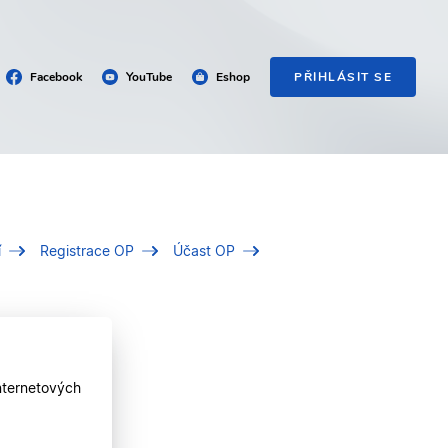
Facebook
YouTube
Eshop
PŘIHLÁSIT SE
í
Registrace OP
Účast OP
nternetových