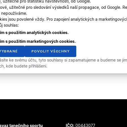
, užitečné pro statistiku návštěvnosti, od Google.
ové, užitečné pro sledování výsledků naší propagace, od Google. Re
, nepoužíváme.
kies jsou povolené vždy. Pro zapojení analytických a marketingový
j souhlas:
m s použitím analytických cookies.
ím s použitím marketingových cookies.
VYBRANÉ
POVOLIT VŠECHNY
ásíte ke svému účtu, tyto souhlasy si zapamatujeme a budeme se jimi 
ích, kde budete přihlášeni.
svaz tanečního sportu
IČO:
00443077