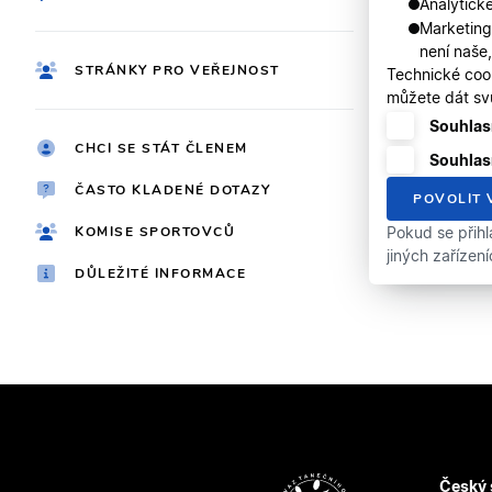
Analytické
Marketing
není naše
STRÁNKY PRO VEŘEJNOST
Technické coo
můžete dát svů
Souhlasí
CHCI SE STÁT ČLENEM
Souhlas
ČASTO KLADENÉ DOTAZY
POVOLIT 
KOMISE SPORTOVCŮ
Pokud se přihl
jiných zařízen
DŮLEŽITÉ INFORMACE
Český 