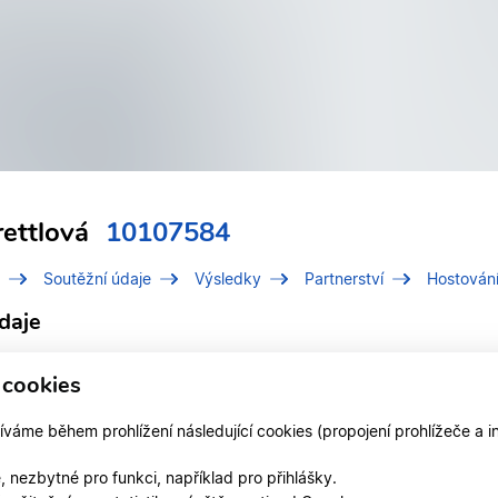
rettlová
10107584
Soutěžní údaje
Výsledky
Partnerství
Hostován
daje
í číslo (IDT)
10107584
 cookies
Brettlová, Klára
áme během prohlížení následující cookies (propojení prohlížeče a i
 v klubu
ATK STANDARD CHEB
 nezbytné pro funkci, například pro přihlášky.