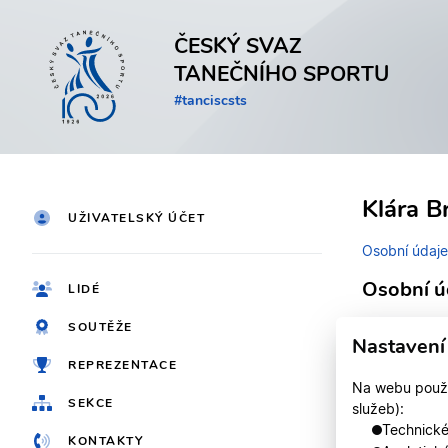
ČESKÝ SVAZ
TANEČNÍHO SPORTU
#tanciscsts
Klára B
UŽIVATELSKÝ ÚČET
Osobní údaje
Osobní ú
LIDÉ
SOUTĚŽE
Identifikačn
Nastavení
REPREZENTACE
Jméno
Na webu použív
SEKCE
služeb):
Registrován
Technické,
KONTAKTY