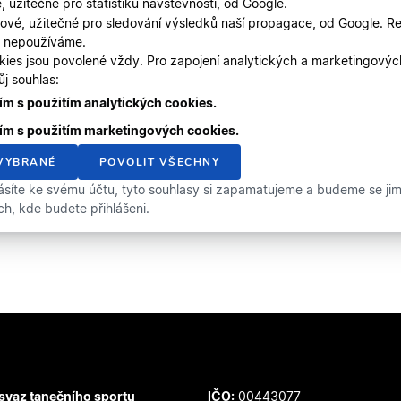
, užitečné pro statistiku návštěvnosti, od Google.
ové, užitečné pro sledování výsledků naší propagace, od Google. Re
, nepoužíváme.
kies jsou povolené vždy. Pro zapojení analytických a marketingový
j souhlas:
m s použitím analytických cookies.
ím s použitím marketingových cookies.
VYBRANÉ
POVOLIT VŠECHNY
ásíte ke svému účtu, tyto souhlasy si zapamatujeme a budeme se jimi 
ích, kde budete přihlášeni.
svaz tanečního sportu
IČO:
00443077