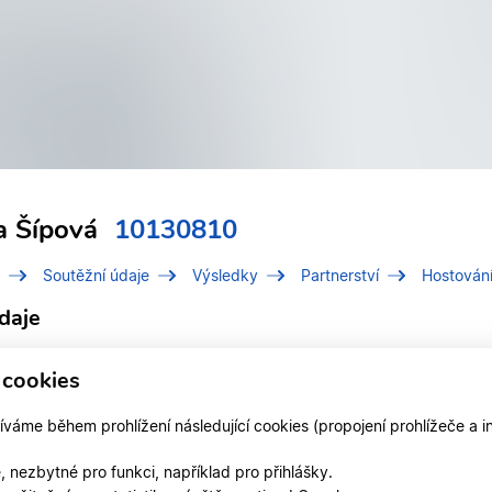
a Šípová
10130810
Soutěžní údaje
Výsledky
Partnerství
Hostován
daje
í číslo (IDT)
10130810
 cookies
Šípová, Kateřina
áme během prohlížení následující cookies (propojení prohlížeče a i
 v divizi
Liberecká divize
 nezbytné pro funkci, například pro přihlášky.