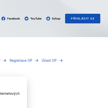
Facebook
YouTube
Eshop
PŘIHLÁSIT SE
í
Registrace OP
Účast OP
nternetových