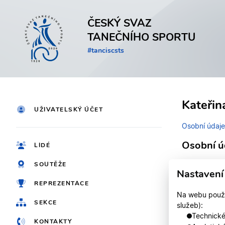
ČESKÝ SVAZ
TANEČNÍHO SPORTU
#tanciscsts
Kateřin
UŽIVATELSKÝ ÚČET
Osobní údaje
Osobní ú
LIDÉ
SOUTĚŽE
Identifikačn
Nastavení
REPREZENTACE
Jméno
Na webu použív
SEKCE
služeb):
Registrován
Technické,
KONTAKTY