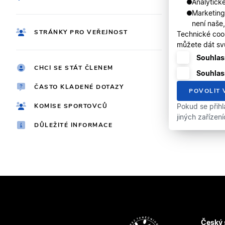
Analytické
Marketing
není naše
STRÁNKY PRO VEŘEJNOST
Technické coo
můžete dát svů
Souhlasí
CHCI SE STÁT ČLENEM
Souhlas
ČASTO KLADENÉ DOTAZY
POVOLIT 
KOMISE SPORTOVCŮ
Pokud se přihl
jiných zařízen
DŮLEŽITÉ INFORMACE
Český 