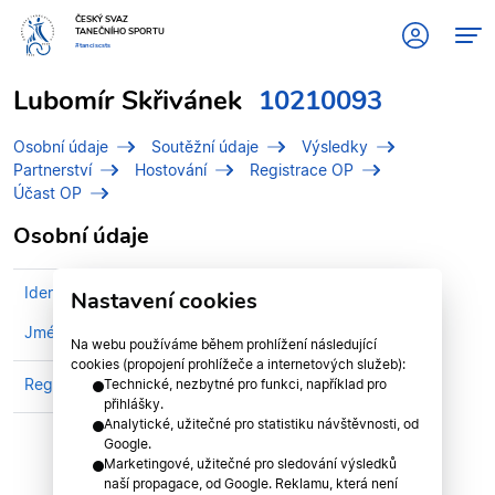
ČESKÝ SVAZ
TANEČNÍHO SPORTU
#tanciscsts
Lubomír Skřivánek
10210093
Osobní údaje
Soutěžní údaje
Výsledky
Partnerství
Hostování
Registrace OP
Účast OP
Osobní údaje
Identifikační číslo (IDT)
10210093
Nastavení cookies
Jméno
Skřivánek, Lubomír
Na webu používáme během prohlížení následující
cookies (propojení prohlížeče a internetových služeb):
Registrován v klubu
STK PRAHA
Technické, nezbytné pro funkci, například pro
přihlášky.
Analytické, užitečné pro statistiku návštěvnosti, od
Google.
Marketingové, užitečné pro sledování výsledků
naší propagace, od Google. Reklamu, která není