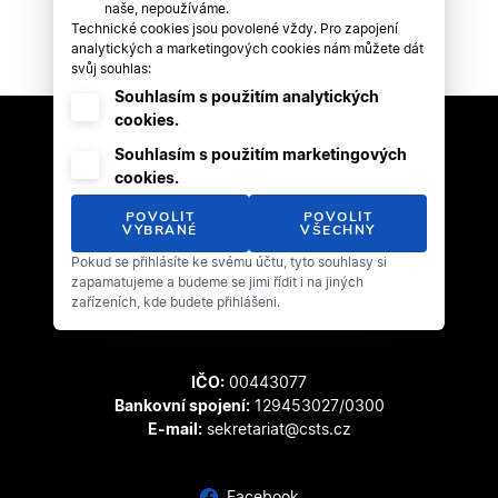
naše, nepoužíváme.
Technické cookies jsou povolené vždy. Pro zapojení
analytických a marketingových cookies nám můžete dát
svůj souhlas:
Souhlasím s použitím analytických
cookies.
Souhlasím s použitím marketingových
cookies.
POVOLIT
POVOLIT
VYBRANÉ
VŠECHNY
Pokud se přihlásíte ke svému účtu, tyto souhlasy si
Český svaz tanečního sportu
zapamatujeme a budeme se jimi řídit i na jiných
Zátopkova 100/2
zařízeních, kde budete přihlášeni.
169 00 Praha 6 - Břevnov
IČO:
00443077
Bankovní spojení:
129453027/0300
E-mail:
sekretariat@csts.cz
Facebook