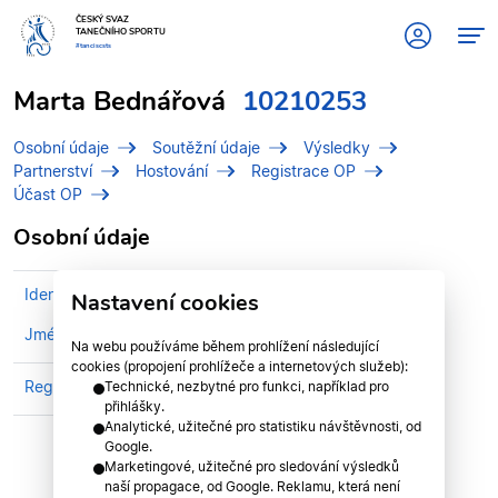
ČESKÝ SVAZ
TANEČNÍHO SPORTU
#tanciscsts
Marta Bednářová
10210253
Osobní údaje
Soutěžní údaje
Výsledky
Partnerství
Hostování
Registrace OP
Účast OP
Osobní údaje
Identifikační číslo (IDT)
10210253
Nastavení cookies
Jméno
Bednářová, Marta
Na webu používáme během prohlížení následující
cookies (propojení prohlížeče a internetových služeb):
Registrován v divizi
Středočeská divize
Technické, nezbytné pro funkci, například pro
přihlášky.
Analytické, užitečné pro statistiku návštěvnosti, od
Google.
Marketingové, užitečné pro sledování výsledků
naší propagace, od Google. Reklamu, která není