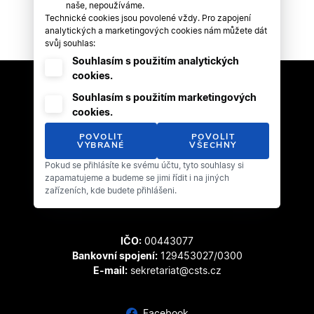
naše, nepoužíváme.
Technické cookies jsou povolené vždy. Pro zapojení
analytických a marketingových cookies nám můžete dát
svůj souhlas:
Souhlasím s použitím analytických
cookies.
Souhlasím s použitím marketingových
cookies.
POVOLIT
POVOLIT
VYBRANÉ
VŠECHNY
Pokud se přihlásíte ke svému účtu, tyto souhlasy si
Český svaz tanečního sportu
zapamatujeme a budeme se jimi řídit i na jiných
Zátopkova 100/2
zařízeních, kde budete přihlášeni.
169 00 Praha 6 - Břevnov
IČO:
00443077
Bankovní spojení:
129453027/0300
E-mail:
sekretariat@csts.cz
Facebook