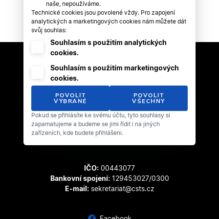
naše, nepoužíváme.
Technické cookies jsou povolené vždy. Pro zapojení
analytických a marketingových cookies nám můžete dát
svůj souhlas:
Souhlasím s použitím analytických
cookies.
Souhlasím s použitím marketingových
cookies.
POVOLIT
POVOLIT
VYBRANÉ
VŠECHNY
Pokud se přihlásíte ke svému účtu, tyto souhlasy si
Český svaz tanečního sportu
zapamatujeme a budeme se jimi řídit i na jiných
Zátopkova 100/2
zařízeních, kde budete přihlášeni.
169 00 Praha 6 - Břevnov
IČO:
00443077
Bankovní spojení:
129453027/0300
E-mail:
sekretariat@csts.cz
Facebook