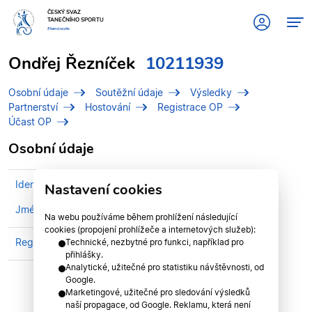
ČESKÝ SVAZ
TANEČNÍHO SPORTU
#tanciscsts
Ondřej Řezníček
10211939
Osobní údaje
Soutěžní údaje
Výsledky
Partnerství
Hostování
Registrace OP
Účast OP
Osobní údaje
Identifikační číslo (IDT)
10211939
Nastavení cookies
Jméno
Řezníček, Ondřej
Na webu používáme během prohlížení následující
cookies (propojení prohlížeče a internetových služeb):
Registrován v divizi
Plzeňská divize
Technické, nezbytné pro funkci, například pro
přihlášky.
Analytické, užitečné pro statistiku návštěvnosti, od
Google.
Marketingové, užitečné pro sledování výsledků
naší propagace, od Google. Reklamu, která není