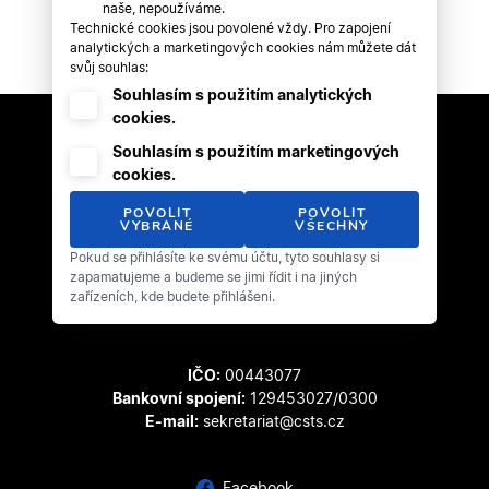
naše, nepoužíváme.
Technické cookies jsou povolené vždy. Pro zapojení
analytických a marketingových cookies nám můžete dát
svůj souhlas:
Souhlasím s použitím analytických
cookies.
Souhlasím s použitím marketingových
cookies.
POVOLIT
POVOLIT
VYBRANÉ
VŠECHNY
Pokud se přihlásíte ke svému účtu, tyto souhlasy si
Český svaz tanečního sportu
zapamatujeme a budeme se jimi řídit i na jiných
Zátopkova 100/2
zařízeních, kde budete přihlášeni.
169 00 Praha 6 - Břevnov
IČO:
00443077
Bankovní spojení:
129453027/0300
E-mail:
sekretariat@csts.cz
Facebook