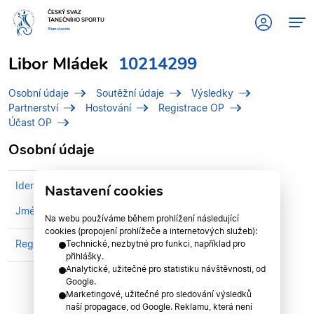
ČESKÝ SVAZ
TANEČNÍHO SPORTU
#tanciscsts
Libor Mládek
10214299
Osobní údaje
Soutěžní údaje
Výsledky
Partnerství
Hostování
Registrace OP
Účast OP
Osobní údaje
Identifikační číslo (IDT)
10214299
Nastavení cookies
Jméno
Mládek, Libor
Na webu používáme během prohlížení následující
cookies (propojení prohlížeče a internetových služeb):
Registrován v divizi
Jihočeská divize
Technické, nezbytné pro funkci, například pro
přihlášky.
Analytické, užitečné pro statistiku návštěvnosti, od
Google.
Marketingové, užitečné pro sledování výsledků
naší propagace, od Google. Reklamu, která není