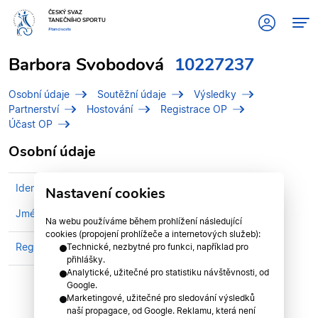
ČESKÝ SVAZ
TANEČNÍHO SPORTU
#tanciscsts
Barbora Svobodová
10227237
Osobní údaje
Soutěžní údaje
Výsledky
Partnerství
Hostování
Registrace OP
Účast OP
Osobní údaje
Identifikační číslo (IDT)
10227237
Nastavení cookies
Jméno
Svobodová, Barbora
Na webu používáme během prohlížení následující
cookies (propojení prohlížeče a internetových služeb):
Registrován v divizi
Středočeská divize
Technické, nezbytné pro funkci, například pro
přihlášky.
Analytické, užitečné pro statistiku návštěvnosti, od
Google.
Marketingové, užitečné pro sledování výsledků
naší propagace, od Google. Reklamu, která není