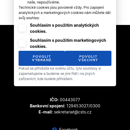
naše, nepoužíváme.
Technické cookies jsou povolené vždy. Pro zapojení
analytických a marketingových cookies nám můžete dát
svůj souhlas:
Souhlasím s použitím analytických
cookies.
Souhlasím s použitím marketingových
cookies.
POVOLIT
POVOLIT
VYBRANÉ
VŠECHNY
Pokud se přihlásíte ke svému účtu, tyto souhlasy si
Český svaz tanečního sportu
zapamatujeme a budeme se jimi řídit i na jiných
Zátopkova 100/2
zařízeních, kde budete přihlášeni.
169 00 Praha 6 - Břevnov
IČO:
00443077
Bankovní spojení:
129453027/0300
E-mail:
sekretariat@csts.cz
Facebook