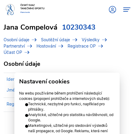
ČESKÝ SVAZ
TANEČNÍHO SPORTU
#tanciscsts
Jana Compelová
10230343
Osobní údaje
Soutěžní údaje
Výsledky
Partnerství
Hostování
Registrace OP
Účast OP
Osobní údaje
Identifikační číslo (IDT)
10230343
Nastavení cookies
Jméno
Compelová, Jana
Na webu používáme během prohlížení následující
cookies (propojení prohlížeče a internetových služeb):
Registrován v divizi
Jihočeská divize
Technické, nezbytné pro funkci, například pro
přihlášky.
Analytické, užitečné pro statistiku návštěvnosti, od
Google.
Marketingové, užitečné pro sledování výsledků
naší propagace, od Google. Reklamu, která není