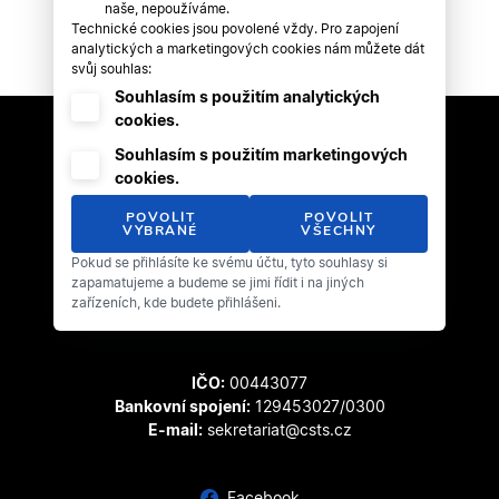
naše, nepoužíváme.
Technické cookies jsou povolené vždy. Pro zapojení
analytických a marketingových cookies nám můžete dát
svůj souhlas:
Souhlasím s použitím analytických
cookies.
Souhlasím s použitím marketingových
cookies.
POVOLIT
POVOLIT
VYBRANÉ
VŠECHNY
Pokud se přihlásíte ke svému účtu, tyto souhlasy si
Český svaz tanečního sportu
zapamatujeme a budeme se jimi řídit i na jiných
Zátopkova 100/2
zařízeních, kde budete přihlášeni.
169 00 Praha 6 - Břevnov
IČO:
00443077
Bankovní spojení:
129453027/0300
E-mail:
sekretariat@csts.cz
Facebook