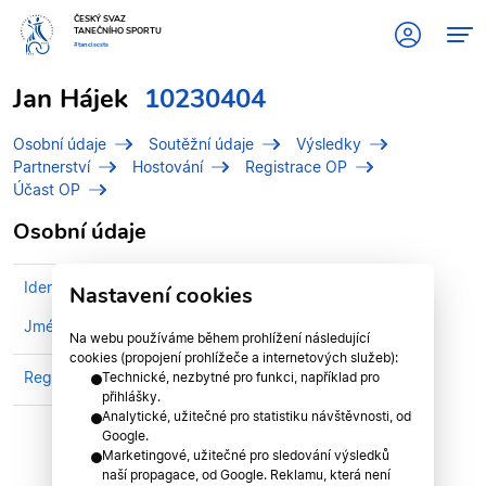
ČESKÝ SVAZ
TANEČNÍHO SPORTU
#tanciscsts
Jan Hájek
10230404
Osobní údaje
Soutěžní údaje
Výsledky
Partnerství
Hostování
Registrace OP
Účast OP
Osobní údaje
Identifikační číslo (IDT)
10230404
Nastavení cookies
Jméno
Hájek, Jan
Na webu používáme během prohlížení následující
cookies (propojení prohlížeče a internetových služeb):
Registrován v klubu
STK PRAHA
Technické, nezbytné pro funkci, například pro
přihlášky.
Analytické, užitečné pro statistiku návštěvnosti, od
Google.
Marketingové, užitečné pro sledování výsledků
naší propagace, od Google. Reklamu, která není