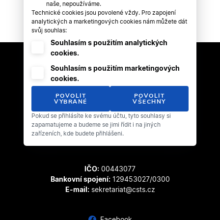
naše, nepoužíváme.
Technické cookies jsou povolené vždy. Pro zapojení
analytických a marketingových cookies nám můžete dát
svůj souhlas:
Souhlasím s použitím analytických
cookies.
Souhlasím s použitím marketingových
cookies.
POVOLIT
POVOLIT
VYBRANÉ
VŠECHNY
Pokud se přihlásíte ke svému účtu, tyto souhlasy si
Český svaz tanečního sportu
zapamatujeme a budeme se jimi řídit i na jiných
Zátopkova 100/2
zařízeních, kde budete přihlášeni.
169 00 Praha 6 - Břevnov
IČO:
00443077
Bankovní spojení:
129453027/0300
E-mail:
sekretariat@csts.cz
Facebook