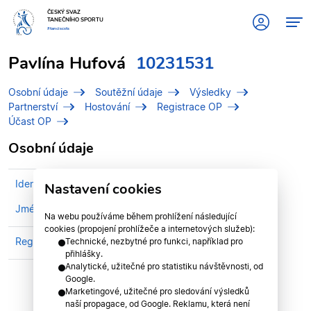
ČESKÝ SVAZ
TANEČNÍHO SPORTU
#tanciscsts
Pavlína Hufová
10231531
Osobní údaje
Soutěžní údaje
Výsledky
Partnerství
Hostování
Registrace OP
Účast OP
Osobní údaje
Identifikační číslo (IDT)
10231531
Nastavení cookies
Jméno
Hufová, Pavlína
Na webu používáme během prohlížení následující
cookies (propojení prohlížeče a internetových služeb):
Registrován v divizi
Zlínská divize
Technické, nezbytné pro funkci, například pro
přihlášky.
Analytické, užitečné pro statistiku návštěvnosti, od
Google.
Marketingové, užitečné pro sledování výsledků
naší propagace, od Google. Reklamu, která není