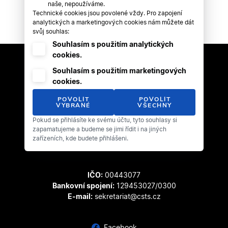
naše, nepoužíváme.
Technické cookies jsou povolené vždy. Pro zapojení
analytických a marketingových cookies nám můžete dát
svůj souhlas:
Souhlasím s použitím analytických
cookies.
Souhlasím s použitím marketingových
cookies.
POVOLIT
POVOLIT
VYBRANÉ
VŠECHNY
Pokud se přihlásíte ke svému účtu, tyto souhlasy si
Český svaz tanečního sportu
zapamatujeme a budeme se jimi řídit i na jiných
Zátopkova 100/2
zařízeních, kde budete přihlášeni.
169 00 Praha 6 - Břevnov
IČO:
00443077
Bankovní spojení:
129453027/0300
E-mail:
sekretariat@csts.cz
Facebook