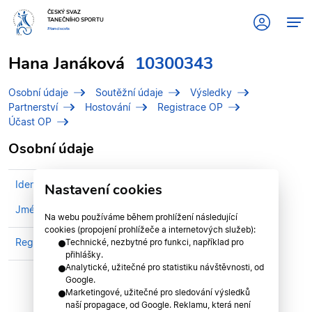
ČESKÝ SVAZ
TANEČNÍHO SPORTU
#tanciscsts
Hana Janáková
10300343
Osobní údaje
Soutěžní údaje
Výsledky
Partnerství
Hostování
Registrace OP
Účast OP
Osobní údaje
Identifikační číslo (IDT)
10300343
Nastavení cookies
Jméno
Janáková, Hana
Na webu používáme během prohlížení následující
cookies (propojení prohlížeče a internetových služeb):
Registrován v klubu
TK LIFE PARDUBICE z.s.
Technické, nezbytné pro funkci, například pro
přihlášky.
Analytické, užitečné pro statistiku návštěvnosti, od
Google.
Marketingové, užitečné pro sledování výsledků
naší propagace, od Google. Reklamu, která není