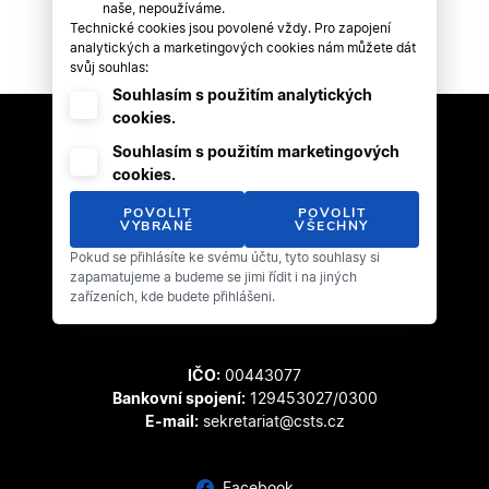
naše, nepoužíváme.
Technické cookies jsou povolené vždy. Pro zapojení
analytických a marketingových cookies nám můžete dát
svůj souhlas:
Souhlasím s použitím analytických
cookies.
Souhlasím s použitím marketingových
cookies.
POVOLIT
POVOLIT
VYBRANÉ
VŠECHNY
Pokud se přihlásíte ke svému účtu, tyto souhlasy si
Český svaz tanečního sportu
zapamatujeme a budeme se jimi řídit i na jiných
Zátopkova 100/2
zařízeních, kde budete přihlášeni.
169 00 Praha 6 - Břevnov
IČO:
00443077
Bankovní spojení:
129453027/0300
E-mail:
sekretariat@csts.cz
Facebook