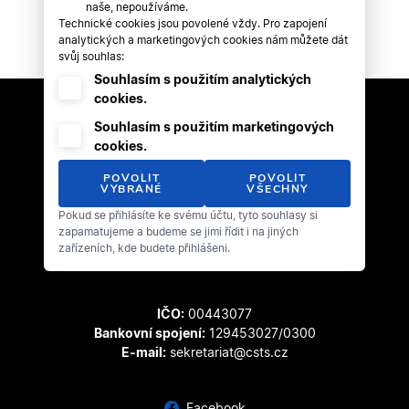
naše, nepoužíváme.
Technické cookies jsou povolené vždy. Pro zapojení
analytických a marketingových cookies nám můžete dát
svůj souhlas:
Souhlasím s použitím analytických
cookies.
Souhlasím s použitím marketingových
cookies.
POVOLIT
POVOLIT
VYBRANÉ
VŠECHNY
Pokud se přihlásíte ke svému účtu, tyto souhlasy si
Český svaz tanečního sportu
zapamatujeme a budeme se jimi řídit i na jiných
Zátopkova 100/2
zařízeních, kde budete přihlášeni.
169 00 Praha 6 - Břevnov
IČO:
00443077
Bankovní spojení:
129453027/0300
E-mail:
sekretariat@csts.cz
Facebook