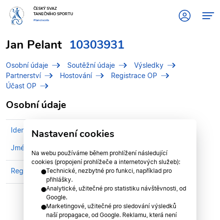
ČESKÝ SVAZ
TANEČNÍHO SPORTU
#tanciscsts
Jan Pelant
10303931
Osobní údaje
Soutěžní údaje
Výsledky
Partnerství
Hostování
Registrace OP
Účast OP
Osobní údaje
Identifikační číslo (IDT)
10303931
Nastavení cookies
Jméno
Pelant, Jan
Na webu používáme během prohlížení následující
cookies (propojení prohlížeče a internetových služeb):
Registrován v klubu
TAK DANCE KROK
Technické, nezbytné pro funkci, například pro
přihlášky.
Analytické, užitečné pro statistiku návštěvnosti, od
Google.
Marketingové, užitečné pro sledování výsledků
naší propagace, od Google. Reklamu, která není