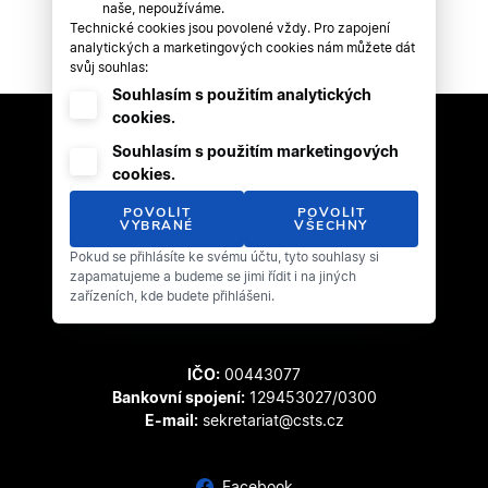
naše, nepoužíváme.
Technické cookies jsou povolené vždy. Pro zapojení
analytických a marketingových cookies nám můžete dát
svůj souhlas:
Souhlasím s použitím analytických
cookies.
Souhlasím s použitím marketingových
cookies.
POVOLIT
POVOLIT
VYBRANÉ
VŠECHNY
Pokud se přihlásíte ke svému účtu, tyto souhlasy si
Český svaz tanečního sportu
zapamatujeme a budeme se jimi řídit i na jiných
Zátopkova 100/2
zařízeních, kde budete přihlášeni.
169 00 Praha 6 - Břevnov
IČO:
00443077
Bankovní spojení:
129453027/0300
E-mail:
sekretariat@csts.cz
Facebook