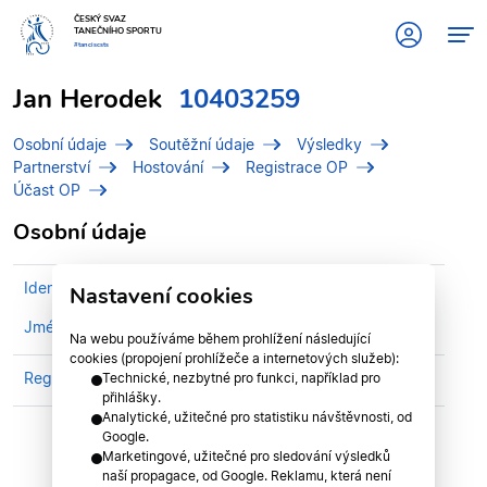
ČESKÝ SVAZ
TANEČNÍHO SPORTU
#tanciscsts
Jan Herodek
10403259
Osobní údaje
Soutěžní údaje
Výsledky
Partnerství
Hostování
Registrace OP
Účast OP
Osobní údaje
Identifikační číslo (IDT)
10403259
Nastavení cookies
Jméno
Herodek, Jan
Na webu používáme během prohlížení následující
cookies (propojení prohlížeče a internetových služeb):
Registrován v klubu
TK MORAVIA STARLET Brno
Technické, nezbytné pro funkci, například pro
přihlášky.
Analytické, užitečné pro statistiku návštěvnosti, od
Google.
Marketingové, užitečné pro sledování výsledků
naší propagace, od Google. Reklamu, která není