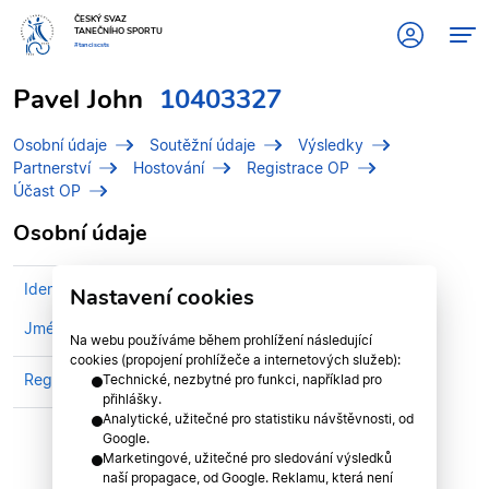
ČESKÝ SVAZ
TANEČNÍHO SPORTU
#tanciscsts
Pavel John
10403327
Osobní údaje
Soutěžní údaje
Výsledky
Partnerství
Hostování
Registrace OP
Účast OP
Osobní údaje
Identifikační číslo (IDT)
10403327
Nastavení cookies
Jméno
John, Pavel
Na webu používáme během prohlížení následující
cookies (propojení prohlížeče a internetových služeb):
Registrován v klubu
TK OLYMP OLOMOUC
Technické, nezbytné pro funkci, například pro
přihlášky.
Analytické, užitečné pro statistiku návštěvnosti, od
Google.
Marketingové, užitečné pro sledování výsledků
naší propagace, od Google. Reklamu, která není