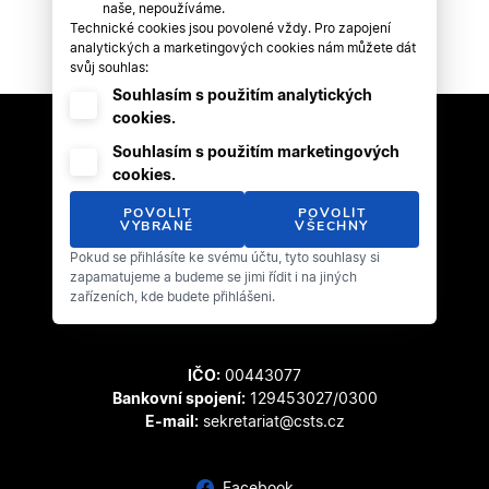
naše, nepoužíváme.
Technické cookies jsou povolené vždy. Pro zapojení
analytických a marketingových cookies nám můžete dát
svůj souhlas:
Souhlasím s použitím analytických
cookies.
Souhlasím s použitím marketingových
cookies.
POVOLIT
POVOLIT
VYBRANÉ
VŠECHNY
Pokud se přihlásíte ke svému účtu, tyto souhlasy si
Český svaz tanečního sportu
zapamatujeme a budeme se jimi řídit i na jiných
Zátopkova 100/2
zařízeních, kde budete přihlášeni.
169 00 Praha 6 - Břevnov
IČO:
00443077
Bankovní spojení:
129453027/0300
E-mail:
sekretariat@csts.cz
Facebook