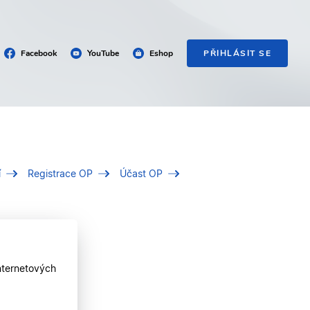
Facebook
YouTube
Eshop
PŘIHLÁSIT SE
í
Registrace OP
Účast OP
nternetových