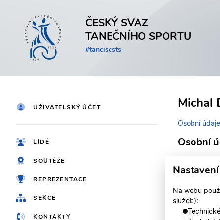
ČESKÝ SVAZ
TANEČNÍHO SPORTU
#tanciscsts
Michal 
UŽIVATELSKÝ ÚČET
Osobní údaje
Osobní ú
LIDÉ
SOUTĚŽE
Identifikačn
Nastavení
REPREZENTACE
Jméno
Na webu použív
SEKCE
služeb):
Registrován
Technické,
KONTAKTY