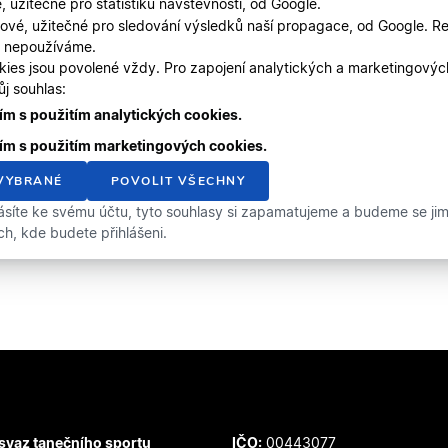
, užitečné pro statistiku návštěvnosti, od Google.
ové, užitečné pro sledování výsledků naší propagace, od Google. Re
, nepoužíváme.
kies jsou povolené vždy. Pro zapojení analytických a marketingový
j souhlas:
m s použitím analytických cookies.
ím s použitím marketingových cookies.
VYBRANÉ
POVOLIT VŠECHNY
ásíte ke svému účtu, tyto souhlasy si zapamatujeme a budeme se jimi 
ích, kde budete přihlášeni.
svaz tanečního sportu
IČO:
00443077