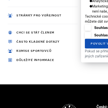
Analytické
Marketing
není naše
STRÁNKY PRO VEŘEJNOST
Technické coo
můžete dát svů
Souhlasí
CHCI SE STÁT ČLENEM
Souhlas
ČASTO KLADENÉ DOTAZY
POVOLIT 
KOMISE SPORTOVCŮ
Pokud se přihl
jiných zařízen
DŮLEŽITÉ INFORMACE
Český 