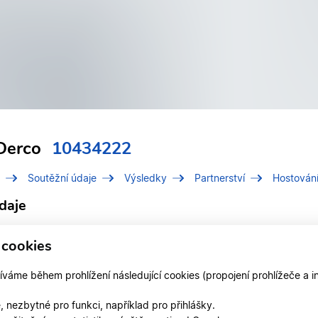
Derco
10434222
Soutěžní údaje
Výsledky
Partnerství
Hostován
daje
í číslo (IDT)
10434222
 cookies
Derco, Michal
áme během prohlížení následující cookies (propojení prohlížeče a i
 v klubu
DANCE STUDIO OSTRAVA
 nezbytné pro funkci, například pro přihlášky.