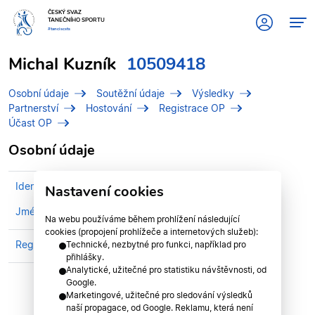
ČESKÝ SVAZ
TANEČNÍHO SPORTU
#tanciscsts
Michal Kuzník
10509418
Osobní údaje
Soutěžní údaje
Výsledky
Partnerství
Hostování
Registrace OP
Účast OP
Osobní údaje
Identifikační číslo (IDT)
10509418
Nastavení cookies
Jméno
Kuzník, Michal
Na webu používáme během prohlížení následující
cookies (propojení prohlížeče a internetových služeb):
Registrován v divizi
Moravsko-slezská divize
Technické, nezbytné pro funkci, například pro
přihlášky.
Analytické, užitečné pro statistiku návštěvnosti, od
Google.
Marketingové, užitečné pro sledování výsledků
naší propagace, od Google. Reklamu, která není