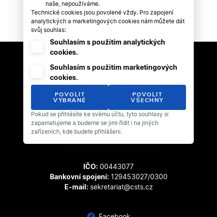
naše, nepoužíváme.
Technické cookies jsou povolené vždy. Pro zapojení
analytických a marketingových cookies nám můžete dát
svůj souhlas:
Souhlasím s použitím analytických
cookies.
Souhlasím s použitím marketingových
cookies.
POVOLIT
POVOLIT
VYBRANÉ
VŠECHNY
Pokud se přihlásíte ke svému účtu, tyto souhlasy si
Český svaz tanečního sportu
zapamatujeme a budeme se jimi řídit i na jiných
Zátopkova 100/2
zařízeních, kde budete přihlášeni.
169 00 Praha 6 - Břevnov
IČO:
00443077
Bankovní spojení:
129453027/0300
E-mail:
sekretariat@csts.cz
Facebook