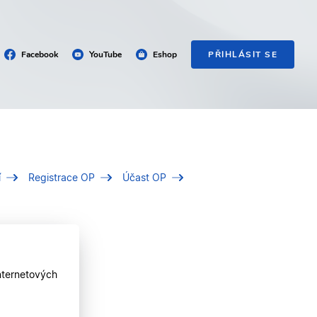
Facebook
YouTube
Eshop
PŘIHLÁSIT SE
í
Registrace OP
Účast OP
nternetových