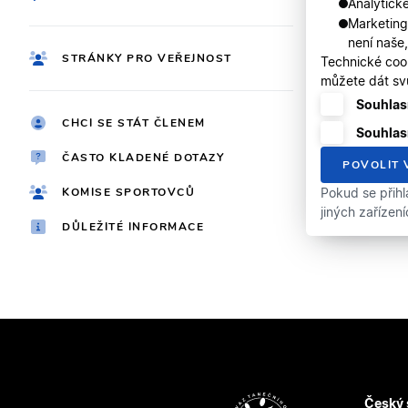
Analytické
Marketing
není naše
STRÁNKY PRO VEŘEJNOST
Technické coo
můžete dát svů
Souhlasí
CHCI SE STÁT ČLENEM
Souhlas
ČASTO KLADENÉ DOTAZY
POVOLIT 
KOMISE SPORTOVCŮ
Pokud se přihl
jiných zařízen
DŮLEŽITÉ INFORMACE
Český 