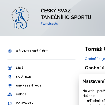
ČESKÝ SVAZ
TANEČNÍHO SPORTU
#tanciscsts
Tomáš 
UŽIVATELSKÝ ÚČET
Osobní údaje
Osobní ú
LIDÉ
SOUTĚŽE
Identifikačn
Nastavení
REPREZENTACE
Jméno
Na webu použív
SEKCE
služeb):
Registrován
Technické,
KONTAKTY