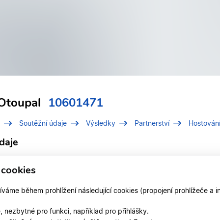
Otoupal
10601471
Soutěžní údaje
Výsledky
Partnerství
Hostován
daje
í číslo (IDT)
10601471
 cookies
Otoupal, Tomáš
áme během prohlížení následující cookies (propojení prohlížeče a i
 v klubu
TK MORAVIA STARLET Brno
 nezbytné pro funkci, například pro přihlášky.