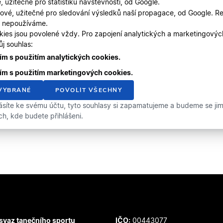
, užitečné pro statistiku návštěvnosti, od Google.
ové, užitečné pro sledování výsledků naší propagace, od Google. Re
, nepoužíváme.
kies jsou povolené vždy. Pro zapojení analytických a marketingový
j souhlas:
m s použitím analytických cookies.
ím s použitím marketingových cookies.
VYBRANÉ
POVOLIT VŠECHNY
ásíte ke svému účtu, tyto souhlasy si zapamatujeme a budeme se jimi 
ích, kde budete přihlášeni.
svaz tanečního sportu
IČO:
00443077