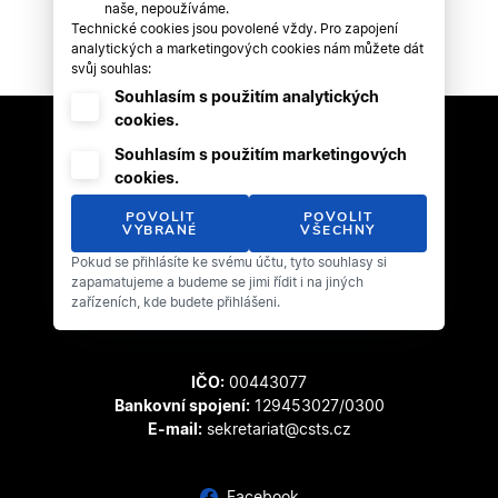
naše, nepoužíváme.
Technické cookies jsou povolené vždy. Pro zapojení
analytických a marketingových cookies nám můžete dát
svůj souhlas:
Souhlasím s použitím analytických
cookies.
Souhlasím s použitím marketingových
cookies.
POVOLIT
POVOLIT
VYBRANÉ
VŠECHNY
Pokud se přihlásíte ke svému účtu, tyto souhlasy si
Český svaz tanečního sportu
zapamatujeme a budeme se jimi řídit i na jiných
Zátopkova 100/2
zařízeních, kde budete přihlášeni.
169 00 Praha 6 - Břevnov
IČO:
00443077
Bankovní spojení:
129453027/0300
E-mail:
sekretariat@csts.cz
Facebook