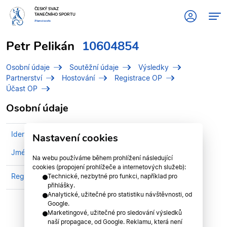
ČESKÝ SVAZ
TANEČNÍHO SPORTU
#tanciscsts
Petr Pelikán
10604854
Osobní údaje
Soutěžní údaje
Výsledky
Partnerství
Hostování
Registrace OP
Účast OP
Osobní údaje
Identifikační číslo (IDT)
10604854
Nastavení cookies
Jméno
Pelikán, Petr
Na webu používáme během prohlížení následující
cookies (propojení prohlížeče a internetových služeb):
Registrován v divizi
Plzeňská divize
Technické, nezbytné pro funkci, například pro
přihlášky.
Analytické, užitečné pro statistiku návštěvnosti, od
Google.
Marketingové, užitečné pro sledování výsledků
naší propagace, od Google. Reklamu, která není