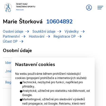
ČESKÝ SVAZ
TANEČNÍHO SPORTU
#tanciscsts
Marie Štorková
10604892
Osobní údaje
Soutěžní údaje
Výsledky
Partnerství
Hostování
Registrace OP
Účast OP
Osobní údaje
Identifikační číslo (IDT)
10604892
Nastavení cookies
Jméno
Štorková, Marie
Na webu používáme během prohlížení následující
cookies (propojení prohlížeče a internetových služeb):
Registrován v klubu
Infinity Dance Team
Technické, nezbytné pro funkci, například pro
přihlášky.
Analytické, užitečné pro statistiku návštěvnosti, od
Google.
Marketingové, užitečné pro sledování výsledků
naší propagace, od Google. Reklamu, která není