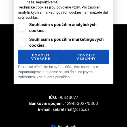
naše, nepoužíváme.
Technické cookies jsou povolené vždy. Pro zapojení
analytických a marketingových cookies nám můžete dát
svůj souhlas:
Souhlasím s použitím analytických
cookies.
Souhlasím s použitím marketingových
cookies.
POVOLIT
POVOLIT
VYBRANÉ
VŠECHNY
Pokud se přihlásíte ke svému účtu, tyto souhlasy si
Český svaz tanečního sportu
zapamatujeme a budeme se jimi řídit i na jiných
Zátopkova 100/2
zařízeních, kde budete přihlášeni.
169 00 Praha 6 - Břevnov
IČO:
00443077
Bankovní spojení:
129453027/0300
E-mail:
sekretariat@csts.cz
Facebook