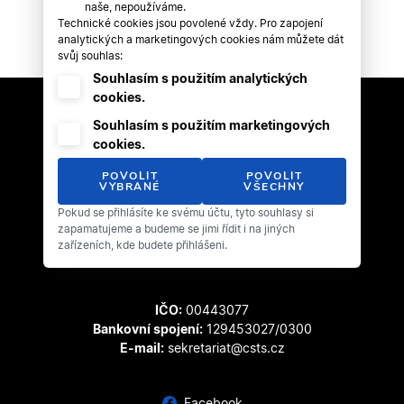
naše, nepoužíváme.
Technické cookies jsou povolené vždy. Pro zapojení
analytických a marketingových cookies nám můžete dát
svůj souhlas:
Souhlasím s použitím analytických
cookies.
Souhlasím s použitím marketingových
cookies.
POVOLIT
POVOLIT
VYBRANÉ
VŠECHNY
Pokud se přihlásíte ke svému účtu, tyto souhlasy si
Český svaz tanečního sportu
zapamatujeme a budeme se jimi řídit i na jiných
Zátopkova 100/2
zařízeních, kde budete přihlášeni.
169 00 Praha 6 - Břevnov
IČO:
00443077
Bankovní spojení:
129453027/0300
E-mail:
sekretariat@csts.cz
Facebook