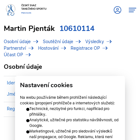
ČESKÝ SVAZ
TANEČNÍHO SPORTU
#tanciscsts
Martin Pjenták
10610114
Osobní údaje
Soutěžní údaje
Výsledky
Partnerství
Hostování
Registrace OP
Účast OP
Osobní údaje
Identifikační číslo (IDT)
10610114
Nastavení cookies
Jméno
Pjenták, Martin
Na webu používáme během prohlížení následující
cookies (propojení prohlížeče a internetových služeb):
Registrován v klubu
TK ADMIRA
Technické, nezbytné pro funkci, například pro
přihlášky.
Analytické, užitečné pro statistiku návštěvnosti, od
Google.
Marketingové, užitečné pro sledování výsledků
naší propagace, od Google. Reklamu, která není