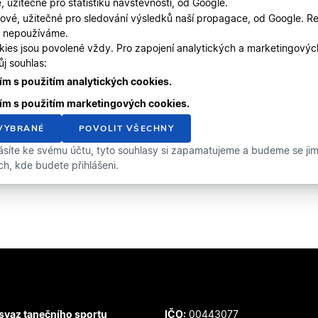
, užitečné pro statistiku návštěvnosti, od Google.
ové, užitečné pro sledování výsledků naší propagace, od Google. Re
, nepoužíváme.
kies jsou povolené vždy. Pro zapojení analytických a marketingový
j souhlas:
m s použitím analytických cookies.
ím s použitím marketingových cookies.
VYBRANÉ
POVOLIT VŠECHNY
ásíte ke svému účtu, tyto souhlasy si zapamatujeme a budeme se jimi 
ích, kde budete přihlášeni.
svaz tanečního sportu
IČO:
00443077