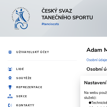
ČESKÝ SVAZ
TANEČNÍHO SPORTU
#tanciscsts
Adam M
UŽIVATELSKÝ ÚČET
Osobní údaje
Osobní ú
LIDÉ
SOUTĚŽE
Identifikačn
Nastavení
REPREZENTACE
Jméno
Na webu použív
SEKCE
služeb):
Registrován
Technické,
KONTAKTY