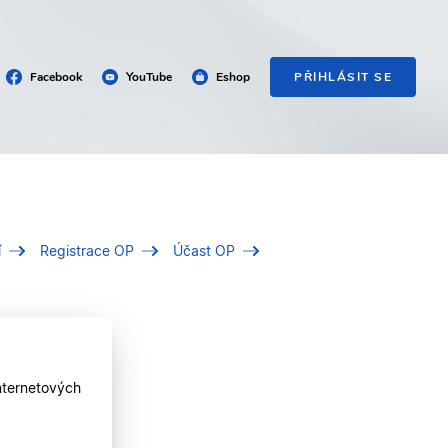
Facebook
YouTube
Eshop
PŘIHLÁSIT SE
í
Registrace OP
Účast OP
nternetových