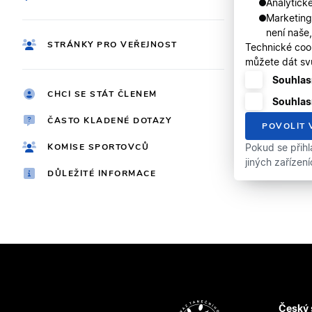
Analytické
Marketing
není naše
STRÁNKY PRO VEŘEJNOST
Technické coo
můžete dát svů
Souhlasí
CHCI SE STÁT ČLENEM
Souhlas
ČASTO KLADENÉ DOTAZY
POVOLIT 
KOMISE SPORTOVCŮ
Pokud se přihl
jiných zařízen
DŮLEŽITÉ INFORMACE
Český 