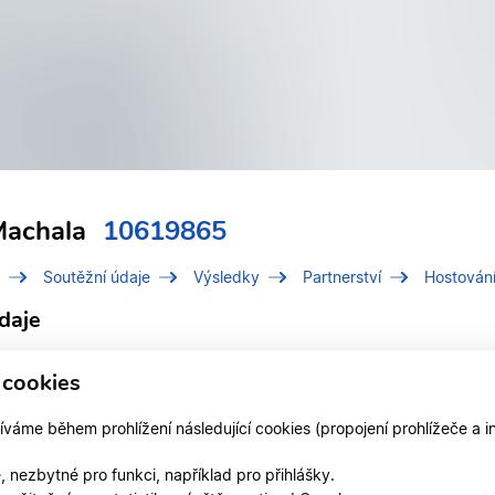
achala
10619865
Soutěžní údaje
Výsledky
Partnerství
Hostován
daje
í číslo (IDT)
10619865
 cookies
Machala, Adam
áme během prohlížení následující cookies (propojení prohlížeče a i
 v divizi
Jihomoravská divize
 nezbytné pro funkci, například pro přihlášky.