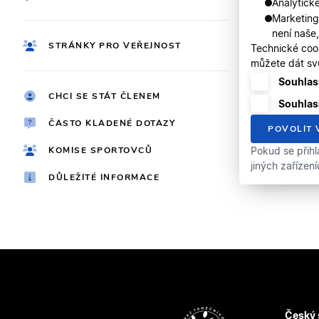
Analytické
Marketing
není naše
STRÁNKY PRO VEŘEJNOST
Technické coo
můžete dát svů
Souhlasí
CHCI SE STÁT ČLENEM
Souhlas
ČASTO KLADENÉ DOTAZY
POVOLIT 
KOMISE SPORTOVCŮ
Pokud se přihl
jiných zařízen
DŮLEŽITÉ INFORMACE
Český 