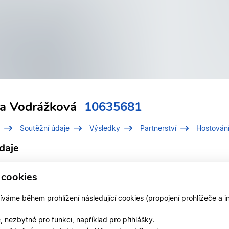
ka Vodrážková
10635681
Soutěžní údaje
Výsledky
Partnerství
Hostován
daje
í číslo (IDT)
10635681
 cookies
Vodrážková, Veronika
áme během prohlížení následující cookies (propojení prohlížeče a i
 v klubu
TK KOŠKOVI Liberec
 nezbytné pro funkci, například pro přihlášky.