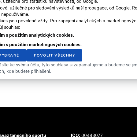
, užitečné pro statistiku návštěvnosti, od Google.
ové, užitečné pro sledování výsledků naší propagace, od Google. Re
, nepoužíváme.
kies jsou povolené vždy. Pro zapojení analytických a marketingový
j souhlas:
m s použitím analytických cookies.
ím s použitím marketingových cookies.
VYBRANÉ
POVOLIT VŠECHNY
ásíte ke svému účtu, tyto souhlasy si zapamatujeme a budeme se jimi 
ích, kde budete přihlášeni.
svaz tanečního sportu
IČO:
00443077