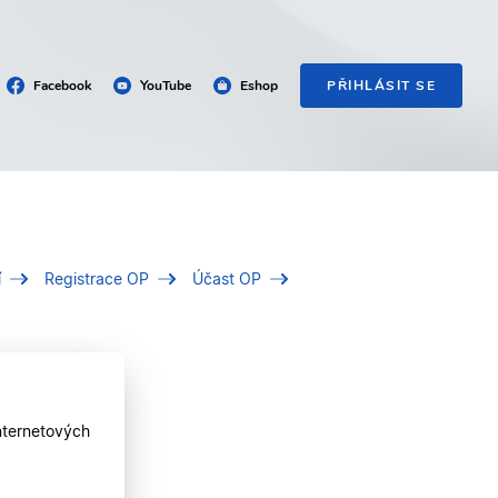
Facebook
YouTube
Eshop
PŘIHLÁSIT SE
í
Registrace OP
Účast OP
nternetových