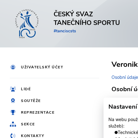
ČESKÝ SVAZ
TANEČNÍHO SPORTU
#tanciscsts
Veroni
UŽIVATELSKÝ ÚČET
Osobní údaje
Osobní ú
LIDÉ
SOUTĚŽE
Identifikačn
Nastavení
REPREZENTACE
Jméno
Na webu použív
SEKCE
služeb):
Registrován
Technické,
KONTAKTY