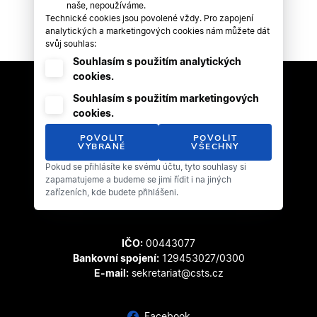
naše, nepoužíváme.
Technické cookies jsou povolené vždy. Pro zapojení
analytických a marketingových cookies nám můžete dát
svůj souhlas:
Souhlasím s použitím analytických
cookies.
Souhlasím s použitím marketingových
cookies.
POVOLIT
POVOLIT
VYBRANÉ
VŠECHNY
Pokud se přihlásíte ke svému účtu, tyto souhlasy si
Český svaz tanečního sportu
zapamatujeme a budeme se jimi řídit i na jiných
Zátopkova 100/2
zařízeních, kde budete přihlášeni.
169 00 Praha 6 - Břevnov
IČO:
00443077
Bankovní spojení:
129453027/0300
E-mail:
sekretariat@csts.cz
Facebook