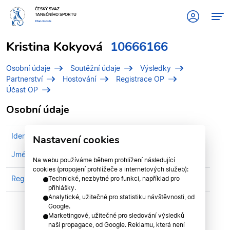
ČESKÝ SVAZ
TANEČNÍHO SPORTU
#tanciscsts
Kristina Kokyová
10666166
Osobní údaje
Soutěžní údaje
Výsledky
Partnerství
Hostování
Registrace OP
Účast OP
Osobní údaje
Identifikační číslo (IDT)
10666166
Nastavení cookies
Jméno
Kokyová, Kristina
Na webu používáme během prohlížení následující
cookies (propojení prohlížeče a internetových služeb):
Registrován v klubu
TK MORAVIA STARLET Brno
Technické, nezbytné pro funkci, například pro
přihlášky.
Analytické, užitečné pro statistiku návštěvnosti, od
Google.
Marketingové, užitečné pro sledování výsledků
naší propagace, od Google. Reklamu, která není