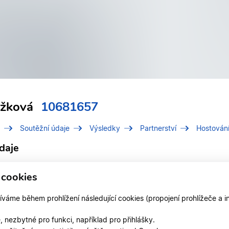
ožková
10681657
Soutěžní údaje
Výsledky
Partnerství
Hostován
daje
í číslo (IDT)
10681657
 cookies
Brožková, Eva
áme během prohlížení následující cookies (propojení prohlížeče a i
 v klubu
DSP Kometa Brno
 nezbytné pro funkci, například pro přihlášky.