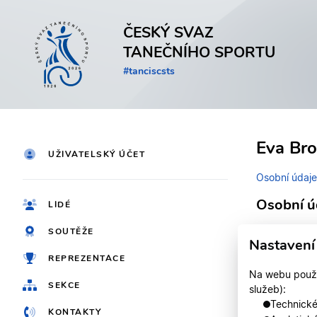
ČESKÝ SVAZ
TANEČNÍHO SPORTU
#tanciscsts
Eva Br
UŽIVATELSKÝ ÚČET
Osobní údaje
Osobní ú
LIDÉ
SOUTĚŽE
Identifikačn
Nastavení
REPREZENTACE
Jméno
Na webu použív
SEKCE
služeb):
Registrován
Technické,
KONTAKTY