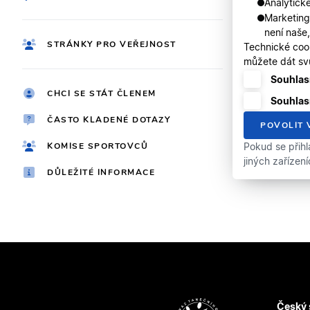
Analytické
Marketing
není naše
STRÁNKY PRO VEŘEJNOST
Technické coo
můžete dát svů
Souhlasí
CHCI SE STÁT ČLENEM
Souhlas
ČASTO KLADENÉ DOTAZY
POVOLIT 
KOMISE SPORTOVCŮ
Pokud se přihl
jiných zařízen
DŮLEŽITÉ INFORMACE
Český 