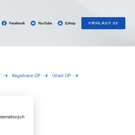
Facebook
YouTube
Eshop
PŘIHLÁSIT SE
í
Registrace OP
Účast OP
nternetových