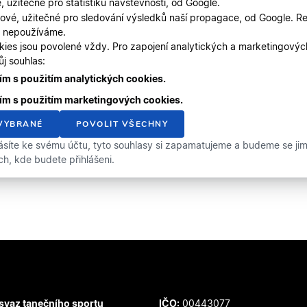
, užitečné pro statistiku návštěvnosti, od Google.
ové, užitečné pro sledování výsledků naší propagace, od Google. Re
, nepoužíváme.
kies jsou povolené vždy. Pro zapojení analytických a marketingový
j souhlas:
m s použitím analytických cookies.
ím s použitím marketingových cookies.
VYBRANÉ
POVOLIT VŠECHNY
ásíte ke svému účtu, tyto souhlasy si zapamatujeme a budeme se jimi 
ích, kde budete přihlášeni.
svaz tanečního sportu
IČO:
00443077