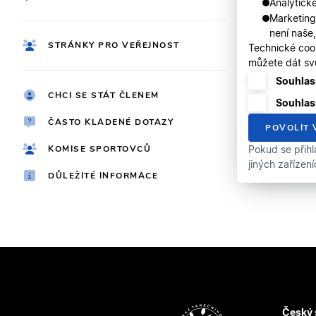
Analytické
Marketing
není naše
STRÁNKY PRO VEŘEJNOST
Technické coo
můžete dát svů
Souhlasí
CHCI SE STÁT ČLENEM
Souhlas
ČASTO KLADENÉ DOTAZY
POVOLIT 
KOMISE SPORTOVCŮ
Pokud se přihl
jiných zařízen
DŮLEŽITÉ INFORMACE
Český 