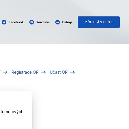
Facebook
YouTube
Eshop
PŘIHLÁSIT SE
í
Registrace OP
Účast OP
nternetových