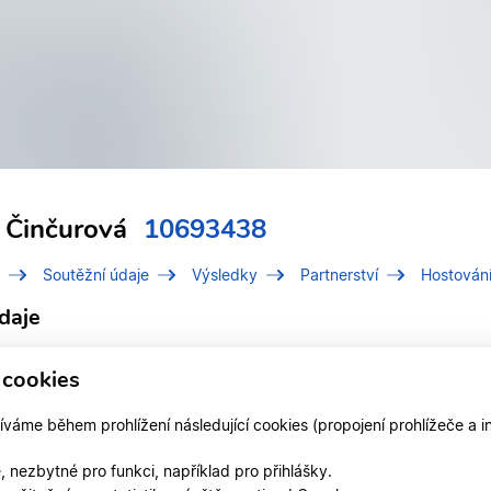
 Činčurová
10693438
Soutěžní údaje
Výsledky
Partnerství
Hostován
daje
í číslo (IDT)
10693438
 cookies
Činčurová, Adeline
áme během prohlížení následující cookies (propojení prohlížeče a i
 v klubu
TK KOŠKOVI Liberec
 nezbytné pro funkci, například pro přihlášky.