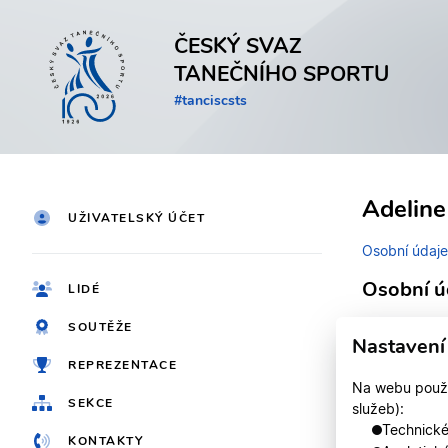
ČESKÝ SVAZ
TANEČNÍHO SPORTU
#tanciscsts
Adeline
UŽIVATELSKÝ ÚČET
Osobní údaje
Osobní ú
LIDÉ
SOUTĚŽE
Identifikačn
Nastavení
REPREZENTACE
Jméno
Na webu použív
SEKCE
služeb):
Registrován
Technické,
KONTAKTY