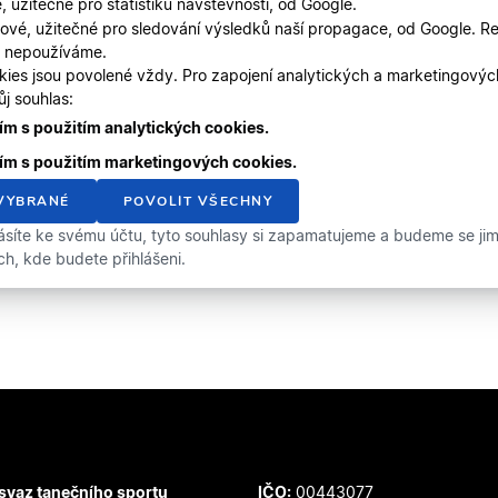
, užitečné pro statistiku návštěvnosti, od Google.
ové, užitečné pro sledování výsledků naší propagace, od Google. Re
, nepoužíváme.
kies jsou povolené vždy. Pro zapojení analytických a marketingový
j souhlas:
m s použitím analytických cookies.
ím s použitím marketingových cookies.
VYBRANÉ
POVOLIT VŠECHNY
ásíte ke svému účtu, tyto souhlasy si zapamatujeme a budeme se jimi 
ích, kde budete přihlášeni.
svaz tanečního sportu
IČO:
00443077