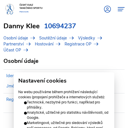
ČESKÝ SVAZ
TANEČNÍHO SPORTU
#tanciscsts
Danny Klee
10694237
Osobní údaje
Soutěžní údaje
Výsledky
Partnerství
Hostování
Registrace OP
Účast OP
Osobní údaje
Identifikační číslo (IDT)
10694237
Nastavení cookies
Jméno
Klee, Danny
Na webu používáme během prohlížení následující
cookies (propojení prohlížeče a internetových služeb):
Registrován v klubu
Taneční klub StarStep
Technické, nezbytné pro funkci, například pro
z.s.,Třebíč
přihlášky.
Analytické, užitečné pro statistiku návštěvnosti, od
Google.
Marketingové, užitečné pro sledování výsledků
naší propagace, od Google. Reklamu, která není