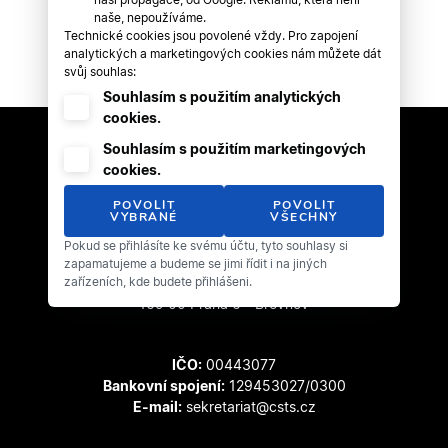
naše, nepoužíváme.
Technické cookies jsou povolené vždy. Pro zapojení
analytických a marketingových cookies nám můžete dát
svůj souhlas:
Souhlasím s použitím analytických
cookies.
Souhlasím s použitím marketingových
cookies.
POVOLIT
POVOLIT
VYBRANÉ
VŠECHNY
Pokud se přihlásíte ke svému účtu, tyto souhlasy si
Český svaz tanečního sportu
zapamatujeme a budeme se jimi řídit i na jiných
zařízeních, kde budete přihlášeni.
Zátopkova 100/2
169 00 Praha 6 - Břevnov
IČO:
00443077
Bankovní spojení:
129453027/0300
E-mail:
sekretariat@csts.cz