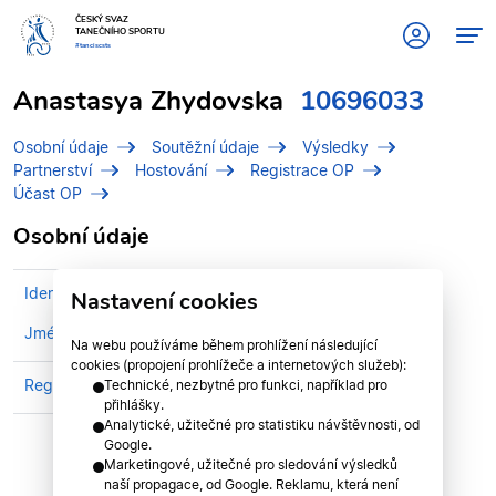
ČESKÝ SVAZ
TANEČNÍHO SPORTU
#tanciscsts
Anastasya Zhydovska
10696033
Osobní údaje
Soutěžní údaje
Výsledky
Partnerství
Hostování
Registrace OP
Účast OP
Osobní údaje
Identifikační číslo (IDT)
10696033
Nastavení cookies
Jméno
Zhydovska, Anastasya
Na webu používáme během prohlížení následující
cookies (propojení prohlížeče a internetových služeb):
Registrován v klubu
MZ Dance Team
Technické, nezbytné pro funkci, například pro
přihlášky.
Analytické, užitečné pro statistiku návštěvnosti, od
Google.
Marketingové, užitečné pro sledování výsledků
naší propagace, od Google. Reklamu, která není