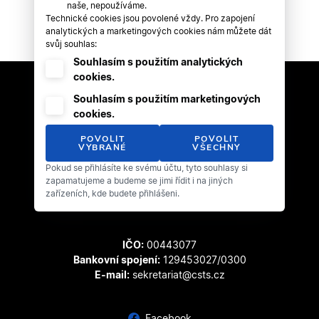
naše, nepoužíváme.
Technické cookies jsou povolené vždy. Pro zapojení
analytických a marketingových cookies nám můžete dát
svůj souhlas:
Souhlasím s použitím analytických
cookies.
Souhlasím s použitím marketingových
cookies.
POVOLIT
POVOLIT
VYBRANÉ
VŠECHNY
Pokud se přihlásíte ke svému účtu, tyto souhlasy si
Český svaz tanečního sportu
zapamatujeme a budeme se jimi řídit i na jiných
Zátopkova 100/2
zařízeních, kde budete přihlášeni.
169 00 Praha 6 - Břevnov
IČO:
00443077
Bankovní spojení:
129453027/0300
E-mail:
sekretariat@csts.cz
Facebook