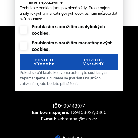
naše, nepoužíváme.
Technické cookies jsou povolené vždy. Pro zapojení
analytických a marketingových cookies nám můžete dát
svůj souhlas:
Souhlasím s použitím analytických
cookies.
Souhlasím s použitím marketingových
cookies.
POVOLIT
POVOLIT
VYBRANÉ
VŠECHNY
Pokud se přihlásíte ke svému účtu, tyto souhlasy si
Český svaz tanečního sportu
zapamatujeme a budeme se jimi řídit i na jiných
Zátopkova 100/2
zařízeních, kde budete přihlášeni.
169 00 Praha 6 - Břevnov
IČO:
00443077
Bankovní spojení:
129453027/0300
E-mail:
sekretariat@csts.cz
Facebook