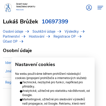
ČESKÝ SVAZ
TANEČNÍHO SPORTU
#tanciscsts
Lukáš Brůžek
10697399
Osobní údaje
Soutěžní údaje
Výsledky
Partnerství
Hostování
Registrace OP
Účast OP
Osobní údaje
Identifikační číslo (IDT)
10697399
Nastavení cookies
Jméno
Brůžek, Lukáš
Na webu používáme během prohlížení následující
cookies (propojení prohlížeče a internetových služeb):
Registrován v klubu
COOL DANCE
Technické, nezbytné pro funkci, například pro
přihlášky.
Analytické, užitečné pro statistiku návštěvnosti, od
Google.
Marketingové, užitečné pro sledování výsledků
naší propagace, od Google. Reklamu, která není