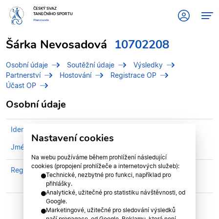
ČESKÝ SVAZ
TANEČNÍHO SPORTU
#tanciscsts
Šárka Nevosadová
10702208
Osobní údaje
Soutěžní údaje
Výsledky
Partnerství
Hostování
Registrace OP
Účast OP
Osobní údaje
Identifikační číslo (IDT)
10702208
Nastavení cookies
Jméno
Nevosadová, Šárka
Na webu používáme během prohlížení následující
cookies (propojení prohlížeče a internetových služeb):
Registrován v klubu
TJ Sokol Bedřichov TK
Technické, nezbytné pro funkci, například pro
Chrisstar Jihlava
přihlášky.
Analytické, užitečné pro statistiku návštěvnosti, od
Google.
Marketingové, užitečné pro sledování výsledků
naší propagace, od Google. Reklamu, která není