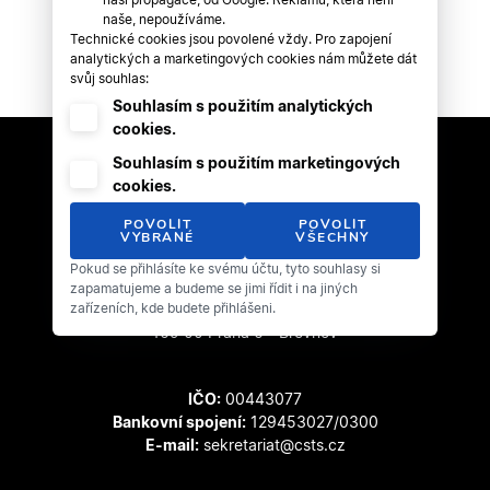
naše, nepoužíváme.
Technické cookies jsou povolené vždy. Pro zapojení
analytických a marketingových cookies nám můžete dát
svůj souhlas:
Souhlasím s použitím analytických
cookies.
Souhlasím s použitím marketingových
cookies.
POVOLIT
POVOLIT
VYBRANÉ
VŠECHNY
Pokud se přihlásíte ke svému účtu, tyto souhlasy si
Český svaz tanečního sportu
zapamatujeme a budeme se jimi řídit i na jiných
zařízeních, kde budete přihlášeni.
Zátopkova 100/2
169 00 Praha 6 - Břevnov
IČO:
00443077
Bankovní spojení:
129453027/0300
E-mail:
sekretariat@csts.cz