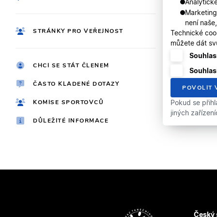
Analytické
Marketing
není naše
STRÁNKY PRO VEŘEJNOST
Technické coo
můžete dát svů
Souhlasí
CHCI SE STÁT ČLENEM
Souhlas
ČASTO KLADENÉ DOTAZY
POVOLIT 
KOMISE SPORTOVCŮ
Pokud se přihl
jiných zařízen
DŮLEŽITÉ INFORMACE
Český 