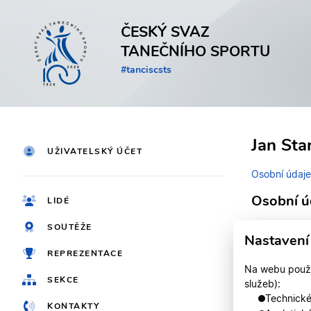
ČESKÝ SVAZ
TANEČNÍHO SPORTU
#tanciscsts
Jan Sta
UŽIVATELSKÝ ÚČET
Osobní údaje
Osobní ú
LIDÉ
SOUTĚŽE
Identifikačn
Nastavení
REPREZENTACE
Jméno
Na webu použív
SEKCE
služeb):
Registrován
Technické,
KONTAKTY