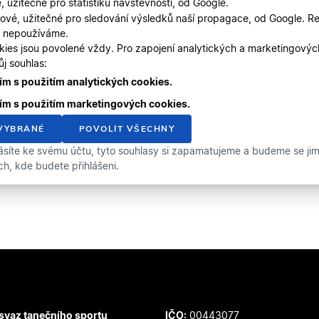
, užitečné pro statistiku návštěvnosti, od Google.
ové, užitečné pro sledování výsledků naší propagace, od Google. Re
, nepoužíváme.
kies jsou povolené vždy. Pro zapojení analytických a marketingový
j souhlas:
m s použitím analytických cookies.
ím s použitím marketingových cookies.
VYBRANÉ
POVOLIT VŠECHNY
ásíte ke svému účtu, tyto souhlasy si zapamatujeme a budeme se jimi 
ích, kde budete přihlášeni.
svaz tanečního sportu
IČO:
00443077