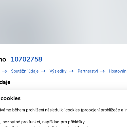
no
10702758
Soutěžní údaje
Výsledky
Partnerství
Hostován
daje
í číslo (IDT)
10702758
 cookies
Stano, Jan
áme během prohlížení následující cookies (propojení prohlížeče a i
 v klubu
TŠ START Tábor
 nezbytné pro funkci, například pro přihlášky.