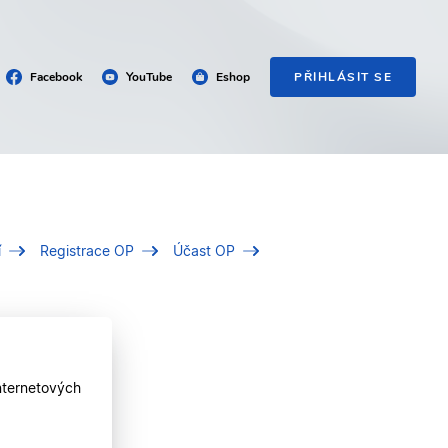
Facebook
YouTube
Eshop
PŘIHLÁSIT SE
í
Registrace OP
Účast OP
nternetových