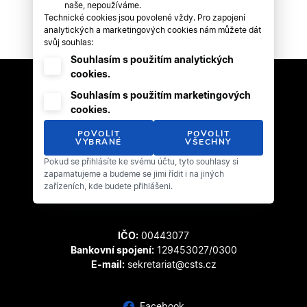
naše, nepoužíváme.
Technické cookies jsou povolené vždy. Pro zapojení
analytických a marketingových cookies nám můžete dát
svůj souhlas:
Souhlasím s použitím analytických
cookies.
Souhlasím s použitím marketingových
cookies.
POVOLIT
POVOLIT
VYBRANÉ
VŠECHNY
Pokud se přihlásíte ke svému účtu, tyto souhlasy si
Český svaz tanečního sportu
zapamatujeme a budeme se jimi řídit i na jiných
Zátopkova 100/2
zařízeních, kde budete přihlášeni.
169 00 Praha 6 - Břevnov
IČO:
00443077
Bankovní spojení:
129453027/0300
E-mail:
sekretariat@csts.cz
Facebook