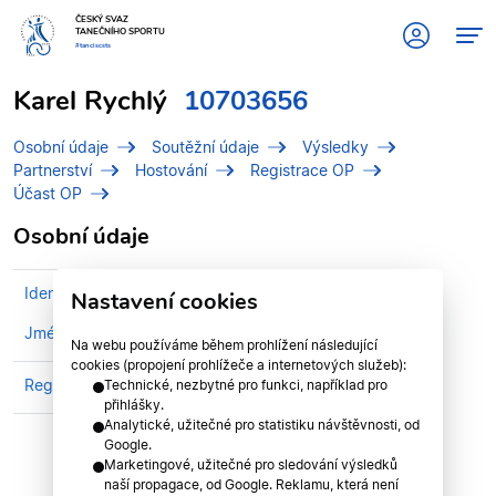
ČESKÝ SVAZ
TANEČNÍHO SPORTU
#tanciscsts
Karel Rychlý
10703656
Osobní údaje
Soutěžní údaje
Výsledky
Partnerství
Hostování
Registrace OP
Účast OP
Osobní údaje
Identifikační číslo (IDT)
10703656
Nastavení cookies
Jméno
Rychlý, Karel
Na webu používáme během prohlížení následující
cookies (propojení prohlížeče a internetových služeb):
Registrován v klubu
Dance Factory Prague
Technické, nezbytné pro funkci, například pro
přihlášky.
Analytické, užitečné pro statistiku návštěvnosti, od
Google.
Marketingové, užitečné pro sledování výsledků
naší propagace, od Google. Reklamu, která není