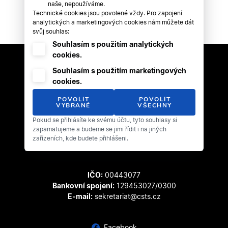
naše, nepoužíváme.
Technické cookies jsou povolené vždy. Pro zapojení
analytických a marketingových cookies nám můžete dát
svůj souhlas:
Souhlasím s použitím analytických
cookies.
Souhlasím s použitím marketingových
cookies.
POVOLIT
POVOLIT
VYBRANÉ
VŠECHNY
Pokud se přihlásíte ke svému účtu, tyto souhlasy si
Český svaz tanečního sportu
zapamatujeme a budeme se jimi řídit i na jiných
Zátopkova 100/2
zařízeních, kde budete přihlášeni.
169 00 Praha 6 - Břevnov
IČO:
00443077
Bankovní spojení:
129453027/0300
E-mail:
sekretariat@csts.cz
Facebook