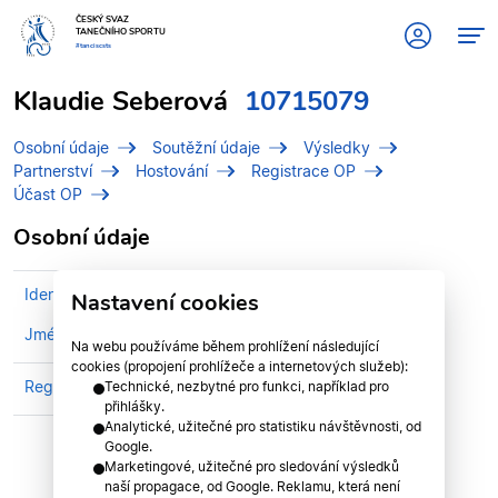
ČESKÝ SVAZ
TANEČNÍHO SPORTU
#tanciscsts
Klaudie Seberová
10715079
Osobní údaje
Soutěžní údaje
Výsledky
Partnerství
Hostování
Registrace OP
Účast OP
Osobní údaje
Identifikační číslo (IDT)
10715079
Nastavení cookies
Jméno
Seberová, Klaudie
Na webu používáme během prohlížení následující
cookies (propojení prohlížeče a internetových služeb):
Registrován v klubu
MZ Dance Team Plzeň
Technické, nezbytné pro funkci, například pro
přihlášky.
Analytické, užitečné pro statistiku návštěvnosti, od
Google.
Marketingové, užitečné pro sledování výsledků
naší propagace, od Google. Reklamu, která není