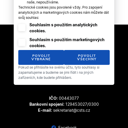
naše, nepoužíváme.
Technické cookies jsou povolené vždy. Pro zapojení
analytických a marketingových cookies nám můžete dát
svůj souhlas:
Souhlasím s použitím analytických
cookies.
Souhlasím s použitím marketingových
cookies.
POVOLIT
POVOLIT
VYBRANÉ
VŠECHNY
Pokud se přihlásíte ke svému účtu, tyto souhlasy si
Český svaz tanečního sportu
zapamatujeme a budeme se jimi řídit i na jiných
Zátopkova 100/2
zařízeních, kde budete přihlášeni.
169 00 Praha 6 - Břevnov
IČO:
00443077
Bankovní spojení:
129453027/0300
E-mail:
sekretariat@csts.cz
Facebook