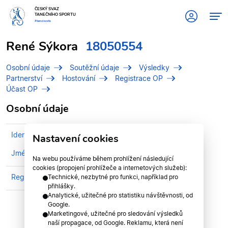
ČESKÝ SVAZ
TANEČNÍHO SPORTU
#tanciscsts
René Sýkora
18050554
Osobní údaje
Soutěžní údaje
Výsledky
Partnerství
Hostování
Registrace OP
Účast OP
Osobní údaje
Identifikační číslo (IDT)
18050554
Nastavení cookies
Jméno
Sýkora, René
Na webu používáme během prohlížení následující
cookies (propojení prohlížeče a internetových služeb):
Registrován v klubu
iDance Studio, z.s.
Technické, nezbytné pro funkci, například pro
přihlášky.
Analytické, užitečné pro statistiku návštěvnosti, od
Google.
Marketingové, užitečné pro sledování výsledků
naší propagace, od Google. Reklamu, která není