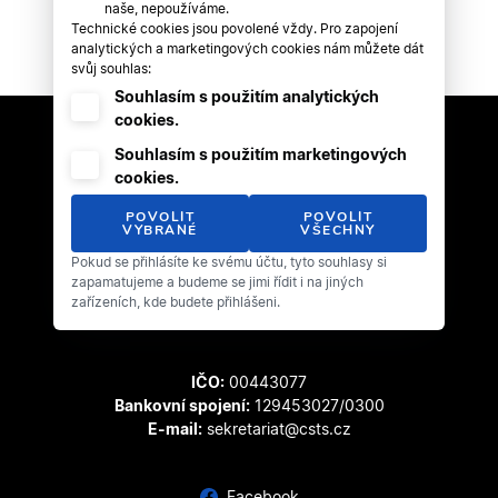
naše, nepoužíváme.
Technické cookies jsou povolené vždy. Pro zapojení
analytických a marketingových cookies nám můžete dát
svůj souhlas:
Souhlasím s použitím analytických
cookies.
Souhlasím s použitím marketingových
cookies.
POVOLIT
POVOLIT
VYBRANÉ
VŠECHNY
Pokud se přihlásíte ke svému účtu, tyto souhlasy si
Český svaz tanečního sportu
zapamatujeme a budeme se jimi řídit i na jiných
Zátopkova 100/2
zařízeních, kde budete přihlášeni.
169 00 Praha 6 - Břevnov
IČO:
00443077
Bankovní spojení:
129453027/0300
E-mail:
sekretariat@csts.cz
Facebook