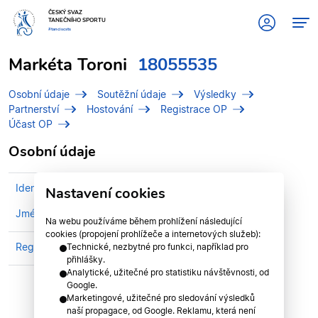
ČESKÝ SVAZ
TANEČNÍHO SPORTU
#tanciscsts
Markéta Toroni
18055535
Osobní údaje
Soutěžní údaje
Výsledky
Partnerství
Hostování
Registrace OP
Účast OP
Osobní údaje
Identifikační číslo (IDT)
18055535
Nastavení cookies
Jméno
Toroni, Markéta
Na webu používáme během prohlížení následující
cookies (propojení prohlížeče a internetových služeb):
Registrován v divizi
Olomoucká divize
Technické, nezbytné pro funkci, například pro
přihlášky.
Analytické, užitečné pro statistiku návštěvnosti, od
Google.
Marketingové, užitečné pro sledování výsledků
naší propagace, od Google. Reklamu, která není