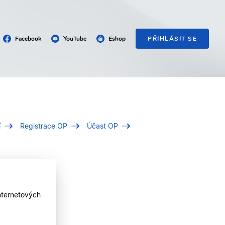
Facebook
YouTube
Eshop
PŘIHLÁSIT SE
í
Registrace OP
Účast OP
nternetových