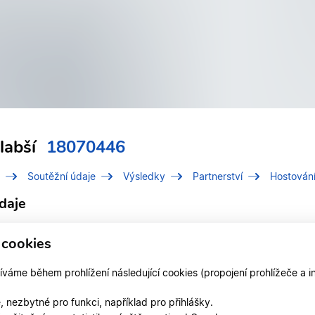
labší
18070446
Soutěžní údaje
Výsledky
Partnerství
Hostován
daje
í číslo (IDT)
18070446
 cookies
Slabší, Adéla
áme během prohlížení následující cookies (propojení prohlížeče a i
 v divizi
Jihočeská divize
 nezbytné pro funkci, například pro přihlášky.