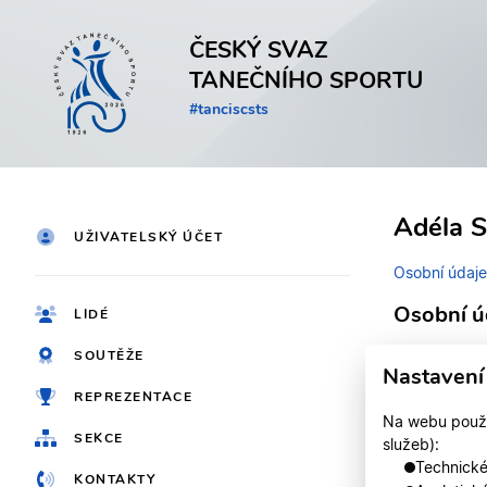
ČESKÝ SVAZ
TANEČNÍHO SPORTU
#tanciscsts
Adéla S
UŽIVATELSKÝ ÚČET
Osobní údaje
Osobní ú
LIDÉ
SOUTĚŽE
Identifikačn
Nastavení
REPREZENTACE
Jméno
Na webu použív
SEKCE
služeb):
Registrován
Technické,
KONTAKTY