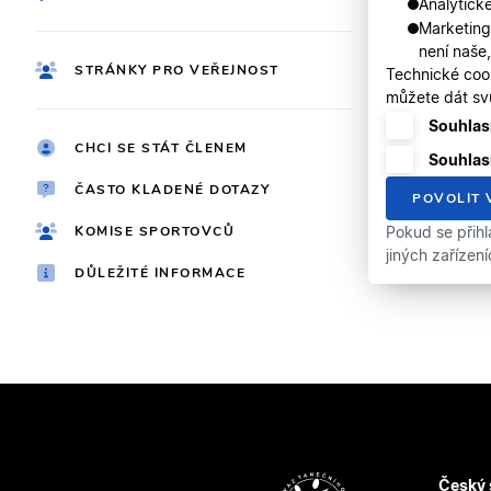
Analytické
Marketing
není naše
STRÁNKY PRO VEŘEJNOST
Technické coo
můžete dát svů
Souhlasí
CHCI SE STÁT ČLENEM
Souhlas
ČASTO KLADENÉ DOTAZY
POVOLIT 
KOMISE SPORTOVCŮ
Pokud se přihl
jiných zařízen
DŮLEŽITÉ INFORMACE
Český 