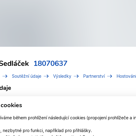
Sedláček
18070637
Soutěžní údaje
Výsledky
Partnerství
Hostován
daje
í číslo (IDT)
18070637
 cookies
Sedláček, Ondřej
áme během prohlížení následující cookies (propojení prohlížeče a i
 v divizi
Jihočeská divize
 nezbytné pro funkci, například pro přihlášky.