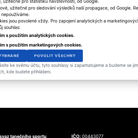
, užitečné pro statistiku návštěvnosti, od Google.
ové, užitečné pro sledování výsledků naší propagace, od Google. Re
, nepoužíváme.
kies jsou povolené vždy. Pro zapojení analytických a marketingový
j souhlas:
m s použitím analytických cookies.
ím s použitím marketingových cookies.
VYBRANÉ
POVOLIT VŠECHNY
ásíte ke svému účtu, tyto souhlasy si zapamatujeme a budeme se jimi 
ích, kde budete přihlášeni.
svaz tanečního sportu
IČO:
00443077