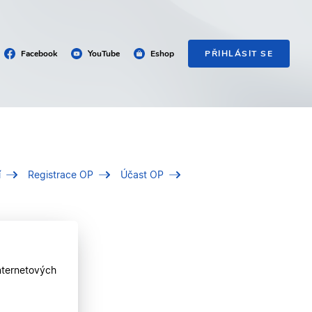
Facebook
YouTube
Eshop
PŘIHLÁSIT SE
í
Registrace OP
Účast OP
nternetových