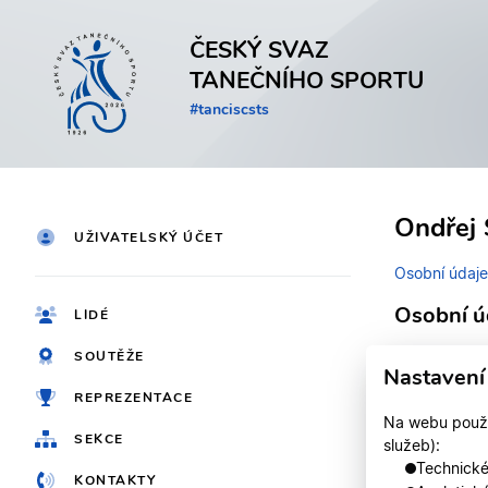
ČESKÝ SVAZ
TANEČNÍHO SPORTU
#tanciscsts
Ondřej 
UŽIVATELSKÝ ÚČET
Osobní údaje
Osobní ú
LIDÉ
SOUTĚŽE
Identifikačn
Nastavení
REPREZENTACE
Jméno
Na webu použív
SEKCE
služeb):
Registrován
Technické,
KONTAKTY