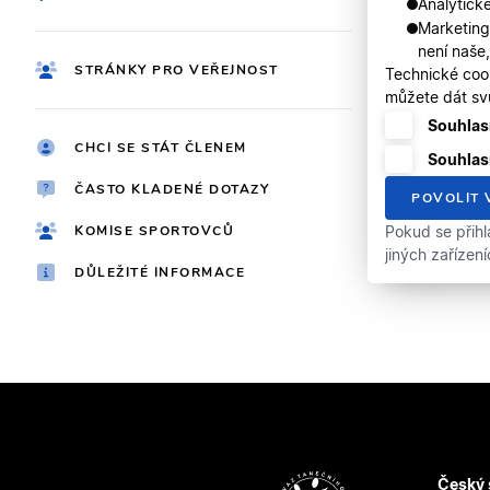
Analytické
Marketing
není naše
STRÁNKY PRO VEŘEJNOST
Technické coo
můžete dát svů
Souhlasí
CHCI SE STÁT ČLENEM
Souhlas
ČASTO KLADENÉ DOTAZY
POVOLIT 
KOMISE SPORTOVCŮ
Pokud se přihl
jiných zařízen
DŮLEŽITÉ INFORMACE
Český 