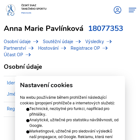
ČESKÝ SVAZ
TANEČNÍHO SPORTU
#tanciscsts
Anna Marie Pavlínková
18077353
Osobní údaje
Soutěžní údaje
Výsledky
Partnerství
Hostování
Registrace OP
Účast OP
Osobní údaje
Identifikační číslo (IDT)
18077353
Nastavení cookies
Jméno
Pavlínková, Anna Marie
Na webu používáme během prohlížení následující
cookies (propojení prohlížeče a internetových služeb):
Registrován v klubu
TK FORTUNA ZLÍN z.s.
Technické, nezbytné pro funkci, například pro
přihlášky.
Analytické, užitečné pro statistiku návštěvnosti, od
Google.
Marketingové, užitečné pro sledování výsledků
naší propagace, od Google. Reklamu, která není