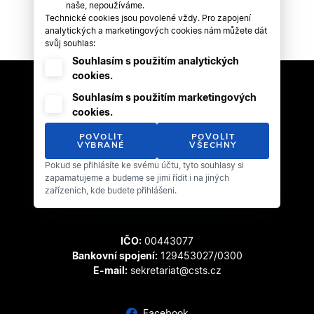
naše, nepoužíváme.
Technické cookies jsou povolené vždy. Pro zapojení
analytických a marketingových cookies nám můžete dát
svůj souhlas:
Souhlasím s použitím analytických
cookies.
Souhlasím s použitím marketingových
cookies.
POVOLIT
POVOLIT
VYBRANÉ
VŠECHNY
Pokud se přihlásíte ke svému účtu, tyto souhlasy si
Český svaz tanečního sportu
zapamatujeme a budeme se jimi řídit i na jiných
Zátopkova 100/2
zařízeních, kde budete přihlášeni.
169 00 Praha 6 - Břevnov
IČO:
00443077
Bankovní spojení:
129453027/0300
E-mail:
sekretariat@csts.cz
Facebook