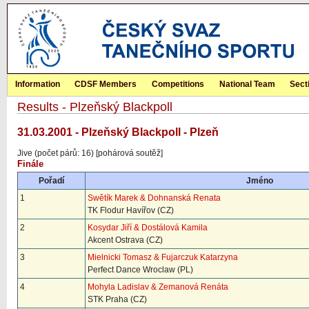
Information
CDSF Members
Competitions
National Team
Sect
Results - Plzeňský Blackpoll
31.03.2001 - Plzeňský Blackpoll - Plzeň
Jive (počet párů: 16) [pohárová soutěž]
Finále
Pořadí
Jméno
1
Swětík Marek & Dohnanská Renata
TK Flodur Havířov (CZ)
2
Kosydar Jiří & Dostálová Kamila
Akcent Ostrava (CZ)
3
Mielnicki Tomasz & Fujarczuk Katarzyna
Perfect Dance Wroclaw (PL)
4
Mohyla Ladislav & Zemanová Renáta
STK Praha (CZ)