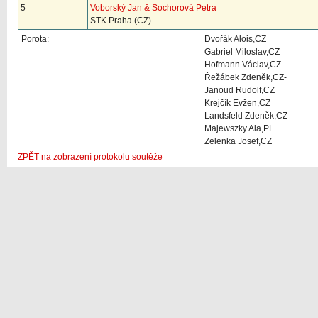
5
Voborský Jan & Sochorová Petra
STK Praha (CZ)
Porota:
Dvořák Alois,CZ
Gabriel Miloslav,CZ
Hofmann Václav,CZ
Řežábek Zdeněk,CZ-
Janoud Rudolf,CZ
Krejčík Evžen,CZ
Landsfeld Zdeněk,CZ
Majewszky Ala,PL
Zelenka Josef,CZ
ZPĚT na zobrazení protokolu soutěže