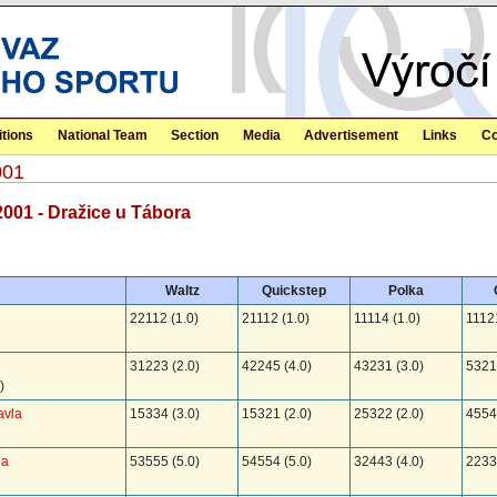
tions
National Team
Section
Media
Advertisement
Links
Co
001
2001 - Dražice u Tábora
Waltz
Quickstep
Polka
22112 (1.0)
21112 (1.0)
11114 (1.0)
11121
31223 (2.0)
42245 (4.0)
43231 (3.0)
5321
)
avla
15334 (3.0)
15321 (2.0)
25322 (2.0)
4554
na
53555 (5.0)
54554 (5.0)
32443 (4.0)
2233