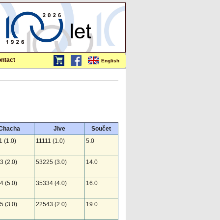
ntact
English
Chacha
Jive
Součet
 (1.0)
11111 (1.0)
5.0
3 (2.0)
53225 (3.0)
14.0
4 (5.0)
35334 (4.0)
16.0
5 (3.0)
22543 (2.0)
19.0