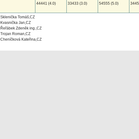
44441 (4.0)
33433 (3.0)
54555 (5.0)
3445
Sklenička Tomáš,CZ
Kvasnička Jan,CZ
Řeřábek Zdeněk ing.,CZ
Trojan Roman,CZ
Cheníčková Kateřina,CZ