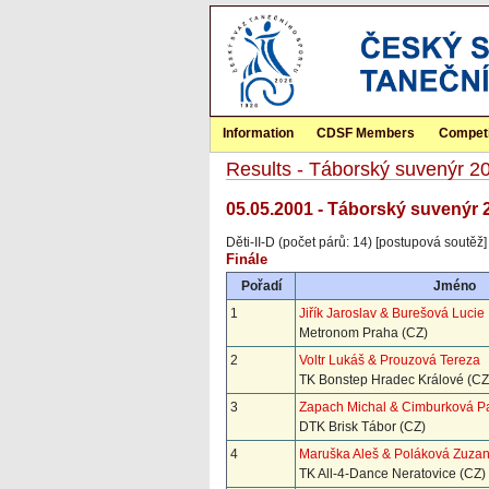
Information
CDSF Members
Competi
Results - Táborský suvenýr 2
05.05.2001 - Táborský suvenýr 
Děti-II-D (počet párů: 14) [postupová soutěž]
Finále
Pořadí
Jméno
1
Jiřík Jaroslav & Burešová Lucie
Metronom Praha (CZ)
2
Voltr Lukáš & Prouzová Tereza
TK Bonstep Hradec Králové (CZ
3
Zapach Michal & Cimburková P
DTK Brisk Tábor (CZ)
4
Maruška Aleš & Poláková Zuza
TK All-4-Dance Neratovice (CZ)