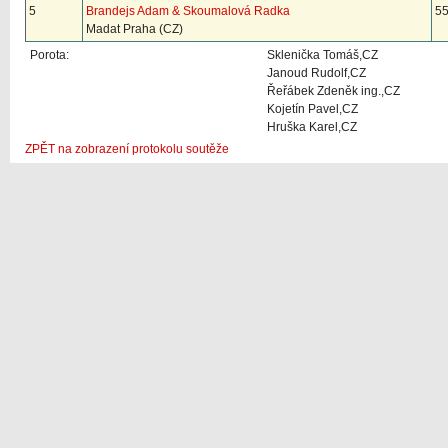
5
Brandejs Adam & Skoumalová Radka
55
Madat Praha (CZ)
Porota:
Sklenička Tomáš,CZ
Janoud Rudolf,CZ
Řeřábek Zdeněk ing.,CZ
Kojetín Pavel,CZ
Hruška Karel,CZ
ZPĚT na zobrazení protokolu soutěže