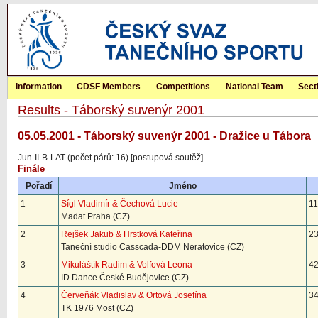
Information
CDSF Members
Competitions
National Team
Sect
Results - Táborský suvenýr 2001
05.05.2001 - Táborský suvenýr 2001 - Dražice u Tábora
Jun-II-B-LAT (počet párů: 16) [postupová soutěž]
Finále
Pořadí
Jméno
1
Sígl Vladimír & Čechová Lucie
11
Madat Praha (CZ)
2
Rejšek Jakub & Hrstková Kateřina
23
Taneční studio Casscada-DDM Neratovice (CZ)
3
Mikuláštík Radim & Volfová Leona
42
ID Dance České Budějovice (CZ)
4
Červeňák Vladislav & Ortová Josefína
34
TK 1976 Most (CZ)