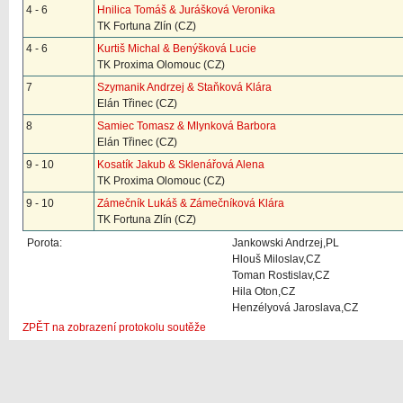
4 - 6
Hnilica Tomáš & Jurášková Veronika
TK Fortuna Zlín (CZ)
4 - 6
Kurtiš Michal & Benýšková Lucie
TK Proxima Olomouc (CZ)
7
Szymanik Andrzej & Staňková Klára
Elán Třinec (CZ)
8
Samiec Tomasz & Mlynková Barbora
Elán Třinec (CZ)
9 - 10
Kosatík Jakub & Sklenářová Alena
TK Proxima Olomouc (CZ)
9 - 10
Zámečník Lukáš & Zámečníková Klára
TK Fortuna Zlín (CZ)
Porota:
Jankowski Andrzej,PL
Hlouš Miloslav,CZ
Toman Rostislav,CZ
Hila Oton,CZ
Henzélyová Jaroslava,CZ
ZPĚT na zobrazení protokolu soutěže