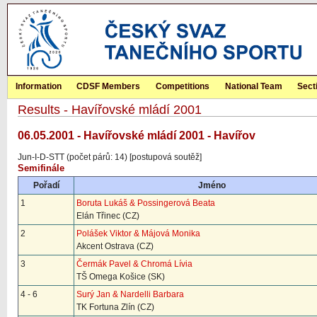
Information
CDSF Members
Competitions
National Team
Sect
Results - Havířovské mládí 2001
06.05.2001 - Havířovské mládí 2001 - Havířov
Jun-I-D-STT (počet párů: 14) [postupová soutěž]
Semifinále
Pořadí
Jméno
1
Boruta Lukáš & Possingerová Beata
Elán Třinec (CZ)
2
Polášek Viktor & Májová Monika
Akcent Ostrava (CZ)
3
Čermák Pavel & Chromá Lívia
TŠ Omega Košice (SK)
4 - 6
Surý Jan & Nardelli Barbara
TK Fortuna Zlín (CZ)