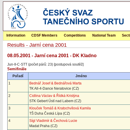
Information
CDSF Members
Competitions
National Team
Sect
Results - Jarní cena 2001
08.05.2001 - Jarní cena 2001 - DK Kladno
Jun-II-C-STT (počet párů: 23) [postupová soutěž]
Semifinále
Pořadí
Jméno
1
Bednář Josef & Bednářová Marta
TK All-4-Dance Neratovice (CZ)
2
Cidlina Václav & Řídká Kristýna
STK Gebert Ústí nad Labem (CZ)
3
Klouček Tomáš & Kratochvílová Kamila
TŠ Duha Česká Lípa (CZ)
4
Sígl Vladimír & Čechová Lucie
Madat Praha (CZ)