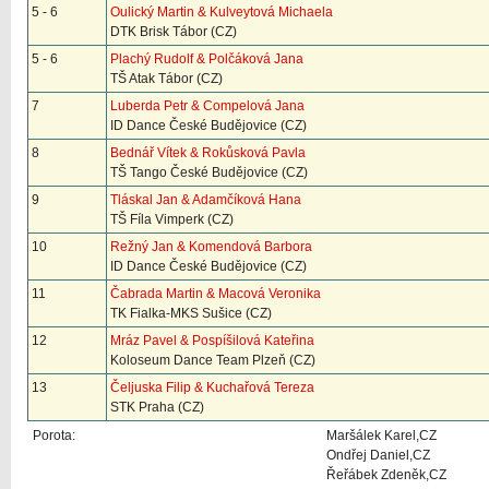
5 - 6
Oulický Martin & Kulveytová Michaela
DTK Brisk Tábor (CZ)
5 - 6
Plachý Rudolf & Polčáková Jana
TŠ Atak Tábor (CZ)
7
Luberda Petr & Compelová Jana
ID Dance České Budějovice (CZ)
8
Bednář Vítek & Rokůsková Pavla
TŠ Tango České Budějovice (CZ)
9
Tláskal Jan & Adamčíková Hana
TŠ Fíla Vimperk (CZ)
10
Režný Jan & Komendová Barbora
ID Dance České Budějovice (CZ)
11
Čabrada Martin & Macová Veronika
TK Fialka-MKS Sušice (CZ)
12
Mráz Pavel & Pospíšilová Kateřina
Koloseum Dance Team Plzeň (CZ)
13
Čeljuska Filip & Kuchařová Tereza
STK Praha (CZ)
Porota:
Maršálek Karel,CZ
Ondřej Daniel,CZ
Řeřábek Zdeněk,CZ