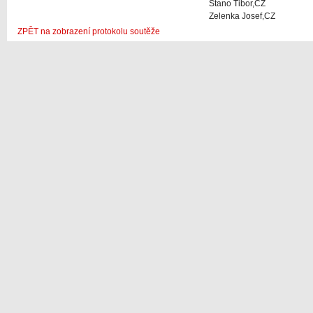
Stano Tibor,CZ
Zelenka Josef,CZ
ZPĚT na zobrazení protokolu soutěže