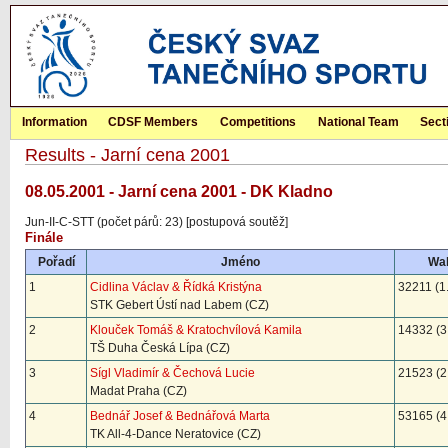
Information
CDSF Members
Competitions
National Team
Sect
Results - Jarní cena 2001
08.05.2001 - Jarní cena 2001 - DK Kladno
Jun-II-C-STT (počet párů: 23) [postupová soutěž]
Finále
Pořadí
Jméno
Wal
1
Cidlina Václav & Řídká Kristýna
32211 (1
STK Gebert Ústí nad Labem (CZ)
2
Klouček Tomáš & Kratochvílová Kamila
14332 (3
TŠ Duha Česká Lípa (CZ)
3
Sígl Vladimír & Čechová Lucie
21523 (2
Madat Praha (CZ)
4
Bednář Josef & Bednářová Marta
53165 (4
TK All-4-Dance Neratovice (CZ)