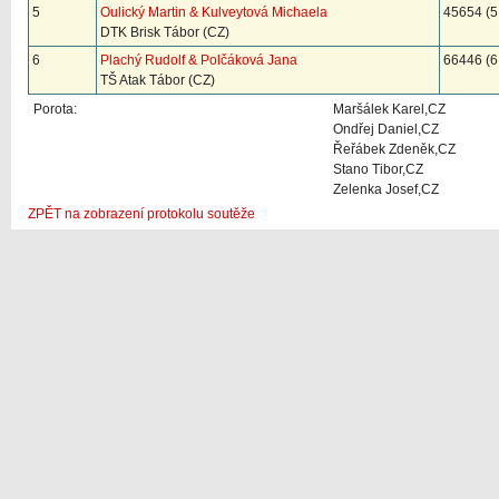
5
Oulický Martin & Kulveytová Michaela
45654 (5
DTK Brisk Tábor (CZ)
6
Plachý Rudolf & Polčáková Jana
66446 (6
TŠ Atak Tábor (CZ)
Porota:
Maršálek Karel,CZ
Ondřej Daniel,CZ
Řeřábek Zdeněk,CZ
Stano Tibor,CZ
Zelenka Josef,CZ
ZPĚT na zobrazení protokolu soutěže