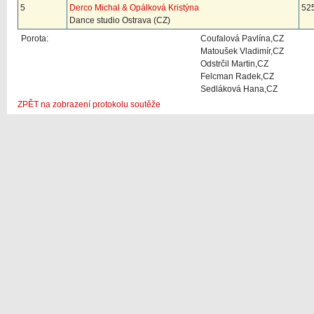
5
Derco Michal & Opálková Kristýna
525
Dance studio Ostrava (CZ)
Porota:
Coufalová Pavlína,CZ
Matoušek Vladimír,CZ
Odstrčil Martin,CZ
Felcman Radek,CZ
Sedláková Hana,CZ
ZPĚT na zobrazení protokolu soutěže