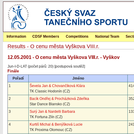
Information
CDSF Members
Competitions
National Team
Sect
Results - O cenu města Vyškova VIII.r.
12.05.2001 - O cenu města Vyškova VIII.r. - Vyškov
Jun-I-D-LAT (počet párů: 20) [postupová soutěž]
Finále
Pořadí
Jméno
1
Ševela Jan & Chovančíková Klára
414
TK Classic Hodonín (CZ)
2
Bacík Ondřej & Procházková Zdeňka
352
Star Dance Blansko (CZ)
3
Surý Jan & Nardelli Barbara
133
TK Fortuna Zlín (CZ)
4
Kurtiš Michal & Benýšková Lucie
241
TK Proxima Olomouc (CZ)