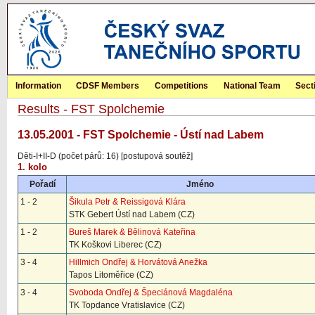
Information
CDSF Members
Competitions
National Team
Sect
Results - FST Spolchemie
13.05.2001 - FST Spolchemie - Ústí nad Labem
Děti-I+II-D (počet párů: 16) [postupová soutěž]
1. kolo
Pořadí
Jméno
1 - 2
Šikula Petr & Reissigová Klára
STK Gebert Ústí nad Labem (CZ)
1 - 2
Bureš Marek & Bělinová Kateřina
TK Koškovi Liberec (CZ)
3 - 4
Hillmich Ondřej & Horvátová Anežka
Tapos Litoměřice (CZ)
3 - 4
Svoboda Ondřej & Špeciánová Magdaléna
TK Topdance Vratislavice (CZ)