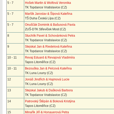
5 - 7
Hošek Martin & Wolfová Veronika
TK Topdance Vratislavice (CZ)
5 - 7
Maršík Jaroslav & Šípová Kateřina
TŠ Duha Česká Lípa (CZ)
5 - 7
Onuščák Dominik & Bašusová Pavla
ZUŠ-DTK Střevíček Most (CZ)
8
Stuchlík Pavel & Schovánková Petra
TK Topdance Vratislavice (CZ)
9
Stejskal Jan & Riedelová Kateřina
TK Topdance Vratislavice (CZ)
10 - 11
Revaj Eduard & Revajová Vladimíra
Tapos Litoměřice (CZ)
10 - 11
Bezouška Jan & Pelcová Kateřina
TK Luna Louny (CZ)
12
Jonáš Jindřich & Hajmová Lucie
TK Luna Louny (CZ)
13
Stejskal Jakub & Dašková Barbora
TK Topdance Vratislavice (CZ)
14
Patrovský Štěpán & Boková Kristýna
Tapos Litoměřice (CZ)
15
Minařík Jiří & Honauerová Petra