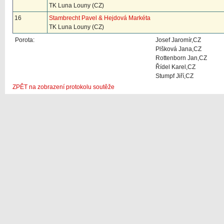
TK Luna Louny (CZ)
16
Stambrecht Pavel & Hejdová Markéta
TK Luna Louny (CZ)
Porota:
Josef Jaromír,CZ
Plšková Jana,CZ
Rottenborn Jan,CZ
Řídel Karel,CZ
Stumpf Jiří,CZ
ZPĚT na zobrazení protokolu soutěže